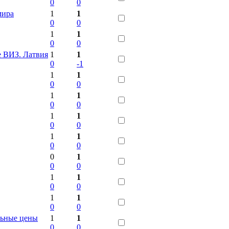
0
0
мира
1
1
0
0
1
1
0
0
 ВИЗ. Латвия
1
1
0
-1
1
1
0
0
1
1
0
0
1
1
0
0
1
1
0
0
0
1
0
0
1
1
0
0
1
1
0
0
льные цены
1
1
0
0