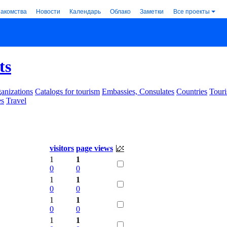
накомства
Новости
Календарь
Облако
Заметки
Все проекты
ts
anizations
Catalogs for tourism
Embassies, Consulates
Countries
Touri
es
Travel
visitors
page views
1
1
0
0
1
1
0
0
1
1
0
0
1
1