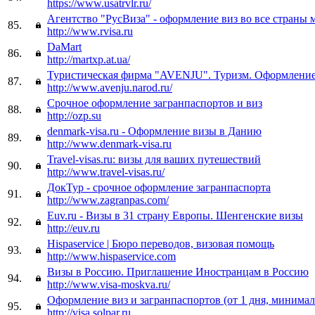
https://www.usatrvlr.ru/
Агентство "РусВиза" - оформление виз во все страны 
85.
http://www.rvisa.ru
DaMart
86.
http://martxp.at.ua/
Туристическая фирма "AVENJU". Туризм. Оформление
87.
http://www.avenju.narod.ru/
Срочное оформление загранпаспортов и виз
88.
http://ozp.su
denmark-visa.ru - Оформление визы в Данию
89.
http://www.denmark-visa.ru
Travel-visas.ru: визы для ваших путешествий
90.
http://www.travel-visas.ru/
ДокТур - срочное оформление загранпаспорта
91.
http://www.zagranpas.com/
Euv.ru - Визы в 31 страну Европы. Шенгенские визы
92.
http://euv.ru
Hispaservice | Бюро переводов, визовая помощь
93.
http://www.hispaservice.com
Визы в Россию. Приглашение Иностранцам в Россию
94.
http://www.visa-moskva.ru/
Оформление виз и загранпаспортов (от 1 дня, минима
95.
http://visa.solpar.ru