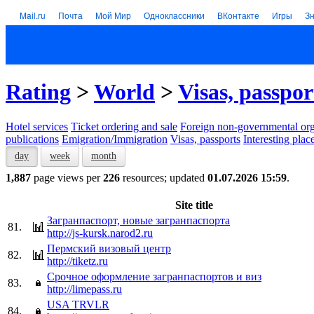
Mail.ru
Почта
Мой Мир
Одноклассники
ВКонтакте
Игры
З
Rating
>
World
>
Visas, passpor
Hotel services
Тicket ordering and sale
Foreign non-governmental org
publications
Emigration/Immigration
Visas, passports
Interesting plac
day
week
month
1,887
page views per
226
resources; updated
01.07.2026 15:59
.
Site title
Загранпаспорт, новые загранпаспорта
81.
http://js-kursk.narod2.ru
Пермский визовый центр
82.
http://tiketz.ru
Срочное оформление загранпаспортов и виз
83.
http://limepass.ru
USA TRVLR
84.