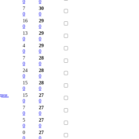
0
0
7
30
0
0
16
29
0
0
13
29
0
0
4
29
0
0
7
28
0
0
24
28
0
0
15
28
0
0
дии.
15
27
0
0
7
27
0
0
5
27
0
0
0
27
0
0