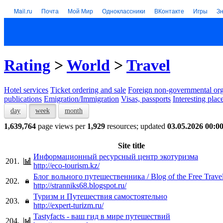
Mail.ru
Почта
Мой Мир
Одноклассники
ВКонтакте
Игры
З
Rating
>
World
>
Travel
Hotel services
Тicket ordering and sale
Foreign non-governmental org
publications
Emigration/Immigration
Visas, passports
Interesting plac
day
week
month
1,639,764
page views per
1,929
resources; updated
03.05.2026 00:0
Site title
Информационный ресурсный центр экотуризма
201.
http://eco-tourism.kz/
Блог вольного путешественника / Blog of the Free Trave
202.
http://stranniks68.blogspot.ru/
Туризм и Путешествия самостоятельно
203.
http://expert-turizm.ru/
Tastyfacts - ваш гид в мире путешествий
204.