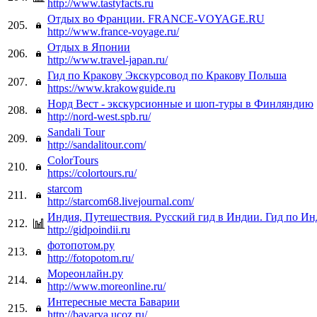
http://www.tastyfacts.ru
Отдых во Франции. FRANCE-VOYAGE.RU
205.
http://www.france-voyage.ru/
Отдых в Японии
206.
http://www.travel-japan.ru/
Гид по Кракову Экскурсовод по Кракову Польша
207.
https://www.krakowguide.ru
Норд Вест - экскурсионные и шоп-туры в Финляндию
208.
http://nord-west.spb.ru/
Sandali Tour
209.
http://sandalitour.com/
ColorTours
210.
https://colortours.ru/
starcom
211.
http://starcom68.livejournal.com/
Индия, Путешествия. Русский гид в Индии. Гид по Ин
212.
http://gidpoindii.ru
фотопотом.ру
213.
http://fotopotom.ru/
Мореонлайн.ру
214.
http://www.moreonline.ru/
Интересные места Баварии
215.
http://bavarya.ucoz.ru/