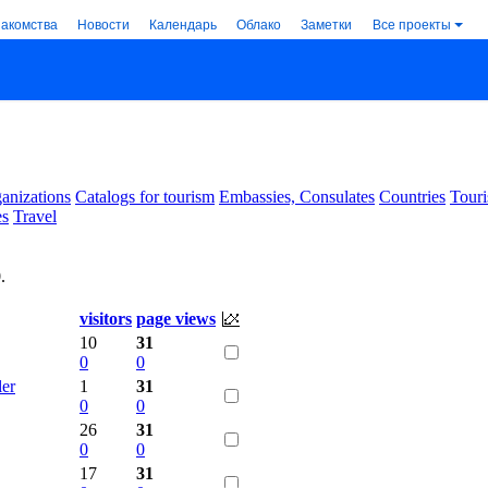
накомства
Новости
Календарь
Облако
Заметки
Все проекты
anizations
Catalogs for tourism
Embassies, Consulates
Countries
Touri
es
Travel
0
.
visitors
page views
10
31
0
0
ler
1
31
0
0
26
31
0
0
17
31