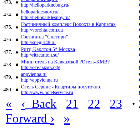
473.
http://helioparknebug.ru/
helioparklesnoy.ru/
474.
http://helioparklesnoy.ru/
Гостиничный комплекс Ворохта в Карпатах
475.
http://vorohta.com.ua
Гостиница "Снегири"
476.
http://snegiri48.ru
Ритц-Карлтон 5* Москва
477.
http://ritzcarlton.su/
Мини отель на Кавказской ?Отель-КМВ?
478.
http://отелькмв.рф/
appvienna.ru
479.
http://appvienna.ru
Отель Сервис - Квартиры посуточно.
480.
http://www.hotelservice.ru
«
‹
Back
21
22
23
·
›
»
Forward