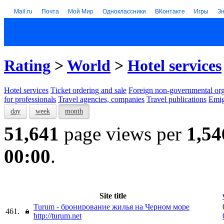
Mail.ru
Почта
Мой Мир
Одноклассники
ВКонтакте
Игры
З
Rating
>
World
>
Hotel services
Hotel services
Тicket ordering and sale
Foreign non-governmental org
for professionals
Travel agencies, companies
Travel publications
Emig
day
week
month
51,641
page views per
1,54
00:00
.
Site title
Turum - бронирование жилья на Черном море
461.
http://turum.net