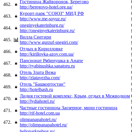
Гостиница Жайворонок, Берегово
462.
http://beregovo-hotel.org.ua/
Курорт-парк "СОЮЗ" МИД РФ
463.
http://www.me-soyuz.ru/
oneginyekaterinburg.ru/
464.
http://oneginyekaterinburg.ru/
Вилла Снегири
465.
http://www.gurzuf-snegiri.com/
Отдых в Кирилловке
466.
http://kirillovka-azov.com.ua/
Пансионат Рябинушка в Анапе
467.
http://ryabinushka.sanatoru.ru
Отель Злата Вежа
468.
http://zlatavezha.com/
Отель "Башкортостан"
469.
http://hotelbash.ru
Лидия гостевой комплекс, Крым, отдых в Межводном
470.
http://lydiahotel.ru/
Частные гостиницы Заозерное, мини гостиница
471.
http://rif-hotel.com.ua
olimpanapahotel.ru/
472.
http://olimpanapahotel.ru/
helioparknebug.ru/