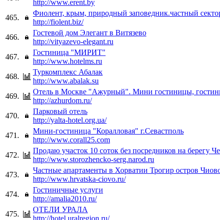
http://www.erent.by
Фиолент, крым, природный заповедник.частный секто
465.
http://fiolent.biz/
Гостевой дом Элегант в Витязево
466.
http://vityazevo-elegant.ru
Гостиница "МИРИТ"
467.
http://www.hotelms.ru
Туркомплекс Абалак
468.
http://www.abalak.su
Отель в Москве "Ажурный". Мини гостиницы, гостин
469.
http://azhurdom.ru/
Парковый отель
470.
http://yalta-hotel.org.ua/
Мини-гостиница "Коралловая" г.Севастполь
471.
http://www.corall25.com
Продаю участок 10 соток без посредников на берегу Ч
472.
http://www.storozhencko-serg.narod.ru
Частные апартаменты в Хорватии Трогир остров Чиов
473.
http://www.hrvatska-ciovo.ru/
Гостиничные услуги
474.
http://amalia2010.ru/
ОТЕЛИ УРАЛА
475.
http://hotel.uralregion.ru/