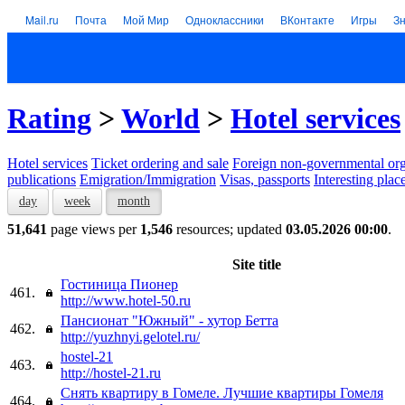
Mail.ru
Почта
Мой Мир
Одноклассники
ВКонтакте
Игры
З
Rating
>
World
>
Hotel services
Hotel services
Тicket ordering and sale
Foreign non-governmental org
publications
Emigration/Immigration
Visas, passports
Interesting plac
day
week
month
51,641
page views per
1,546
resources; updated
03.05.2026 00:00
.
Site title
Гостиница Пионер
461.
http://www.hotel-50.ru
Пансионат "Южный" - хутор Бетта
462.
http://yuzhnyi.gelotel.ru/
hostel-21
463.
http://hostel-21.ru
Снять квартиру в Гомеле. Лучшие квартиры Гомеля
464.