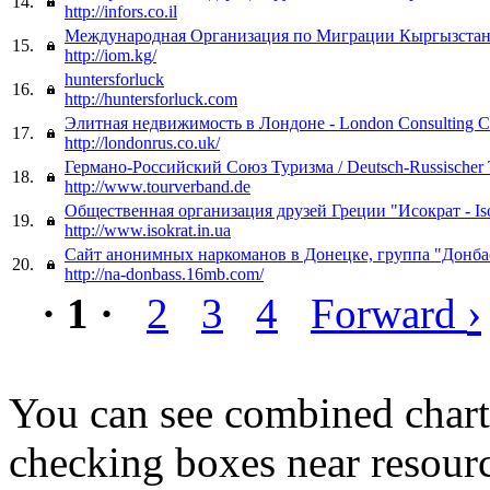
14.
http://infors.co.il
Международная Организация по Миграции Кыргызста
15.
http://iom.kg/
huntersforluck
16.
http://huntersforluck.com
Элитная недвижимость в Лондоне - London Consulting C
17.
http://londonrus.co.uk/
Германо-Российский Союз Туризма / Deutsch-Russischer 
18.
http://www.tourverband.de
Общественная организация друзей Греции "Исократ - Iso
19.
http://www.isokrat.in.ua
Сайт анонимных наркоманов в Донецке, группа "Донба
20.
http://na-donbass.16mb.com/
›
· 1 ·
2
3
4
Forward
You can see combined chart
checking boxes near resourc