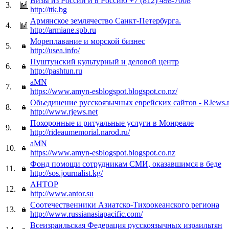
Визы из России и в Россию +7 (812) 498-7008
3.
http://ttk.bg
Армянское землячество Санкт-Петербурга.
4.
http://armiane.spb.ru
Мореплавание и морской бизнес
5.
http://usea.info/
Пуштунский культурный и деловой центр
6.
http://pashtun.ru
aMN
7.
https://www.amyn-esblogspot.blogspot.co.nz/
Обьединение русскоязычных еврейских сайтов - RJews.
8.
http://www.rjews.net
Похоронные и ритуальные услуги в Монреале
9.
http://rideaumemorial.narod.ru/
aMN
10.
https://www.amyn-esblogspot.blogspot.co.nz
Фонд помощи сотрудникам СМИ, оказавшимся в беде
11.
http://sos.journalist.kg/
АНТОР
12.
http://www.antor.su
Соотечественники Азиатско-Тихоокеанского региона
13.
http://www.russianasiapacific.com/
Всеизраильская Федерация русскоязычных израильтян