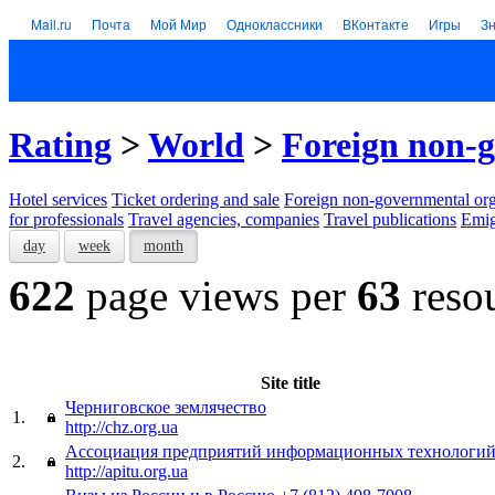
Mail.ru
Почта
Мой Мир
Одноклассники
ВКонтакте
Игры
З
Rating
>
World
>
Foreign non-g
Hotel services
Тicket ordering and sale
Foreign non-governmental org
for professionals
Travel agencies, companies
Travel publications
Emig
day
week
month
622
page views per
63
reso
Site title
Черниговское землячество
1.
http://chz.org.ua
Ассоциация предприятий информационных технологи
2.
http://apitu.org.ua