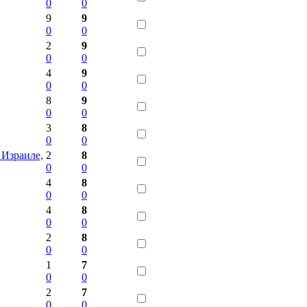
0
0
9
9
0
0
2
9
0
0
4
9
0
0
8
9
0
0
3
8
0
0
 Израиле,
2
8
0
0
4
8
0
0
4
8
0
0
2
8
0
0
1
7
0
0
2
7
0
0