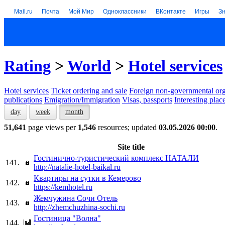
Mail.ru
Почта
Мой Мир
Одноклассники
ВКонтакте
Игры
З
Rating
>
World
>
Hotel services
Hotel services
Тicket ordering and sale
Foreign non-governmental org
publications
Emigration/Immigration
Visas, passports
Interesting plac
day
week
month
51,641
page views per
1,546
resources; updated
03.05.2026 00:00
.
Site title
Гостинично-туристический комплекс НАТАЛИ
141.
http://natalie-hotel-baikal.ru
Квартиры на сутки в Кемерово
142.
https://kemhotel.ru
Жемчужина Сочи Отель
143.
http://zhemchuzhina-sochi.ru
Гостиница "Волна"
144.