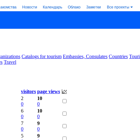
накомства
Новости
Календарь
Облако
Заметки
Все проекты
anizations
Catalogs for tourism
Embassies, Consulates
Countries
Touri
es
Travel
visitors
page views
2
10
0
0
6
10
0
0
7
9
0
0
5
9