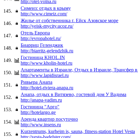
http://otel-volna.ru
Симеиз: отдых в крыму
145.
http://www.cimeiz.com/
Жилье от собственника г. Ейск Азовское море
146.
http://yeisk-mycity.ucoz.ru/
Отель Европа
147.
http://evropahotel.ru/
Биарриц Геленджик
148.
http://biarritz-gelendzhik.ru
Гостиница KHOL.IN
149.
http://www.kholin-hotel.ru
Апартаменты в Израиле, Отдых в Израиле, Трансфер в
150.
http://www.lapidisrael.ru
Ривьера Анапа
151.
http://hotel-riviera-anapa.ru
Анапа, отдых в Витязево, гостевой дом У Вадима
152.
http://anapa-vadim.ru
Гостиница "Арго"
153.
http://hotelargo.ge
Аренда квартир посуточно
154.
http://www.insens.ru
Kurzentrums, kurheim is, sauna, fitness-station Hotel Vesta
155.
http://vesta-badelster.com/