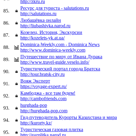
http://zkru.ru
Ресурс для туриста - salutations.ru
85.
http://salutations.ru
Любашёвка онлайн
86.
http://liubashivka.narod.ru
Козелец. История, Экскурсии
87.
http://kozelets-yk.at.ua/
Dominica-Weekly.com - Dominica News
88.
http://www.dominica-weekly.com
Путешествие по миру от Ивана Дурака
89.
http://www.travel-guide.veselo.info/
Туристический портал города Братска
90.
http://tour.bratsk-city.ru
Вояж Эксперт
91.
https://voyage-expert.ru/
Камбоджа - все там будем!
92.
http://cambofriends.com
hurghada-pop
93.
http://hurghada-pop.com
Гид-путеводитель Курорты Казахстана и мира
94.
http://kurorty.kz/
Туристическая газовая плитка
95.
http://gazplitka.narod.ru