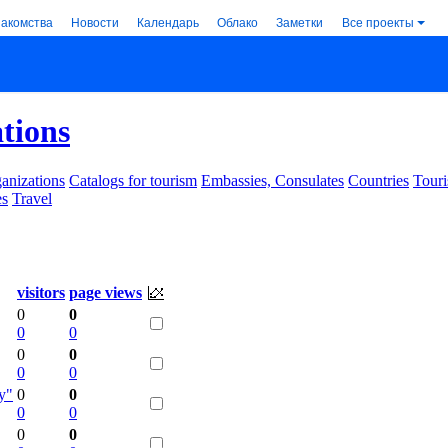
накомства
Новости
Календарь
Облако
Заметки
Все проекты
ations
anizations
Catalogs for tourism
Embassies, Consulates
Countries
Touri
es
Travel
visitors
page views
0
0
0
0
0
0
0
0
у"
0
0
0
0
0
0