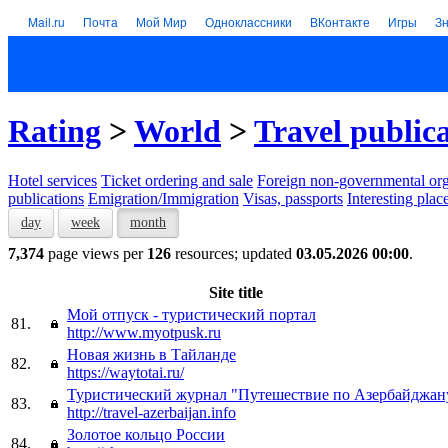
Mail.ru
Почта
Мой Мир
Одноклассники
ВКонтакте
Игры
З
Rating
>
World
>
Travel public
Hotel services
Тicket ordering and sale
Foreign non-governmental org
publications
Emigration/Immigration
Visas, passports
Interesting plac
day
week
month
7,374
page views per
126
resources; updated
03.05.2026 00:00
.
Site title
Мой отпуск - туристический портал
81.
http://www.myotpusk.ru
Новая жизнь в Тайланде
82.
https://waytotai.ru/
Туристический журнал "Путешествие по Азербайджан
83.
http://travel-azerbaijan.info
Золотое кольцо России
84.