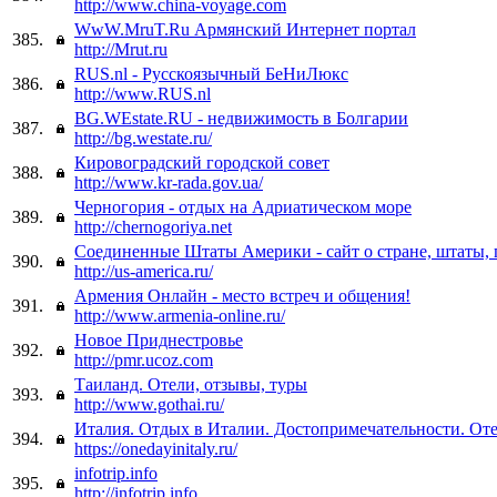
http://www.china-voyage.com
WwW.MruT.Ru Армянский Интернет портал
385.
http://Mrut.ru
RUS.nl - Русскоязычный БеНиЛюкс
386.
http://www.RUS.nl
BG.WEstate.RU - недвижимость в Болгарии
387.
http://bg.westate.ru/
Кировоградский городской совет
388.
http://www.kr-rada.gov.ua/
Черногория - отдых на Адриатическом море
389.
http://chernogoriya.net
Соединенные Штаты Америки - сайт о стране, штаты, г
390.
http://us-america.ru/
Армения Онлайн - место встреч и общения!
391.
http://www.armenia-online.ru/
Новое Приднестровье
392.
http://pmr.ucoz.com
Таиланд. Отели, отзывы, туры
393.
http://www.gothai.ru/
Италия. Отдых в Италии. Достопримечательности. Оте
394.
https://onedayinitaly.ru/
infotrip.info
395.
http://infotrip.info