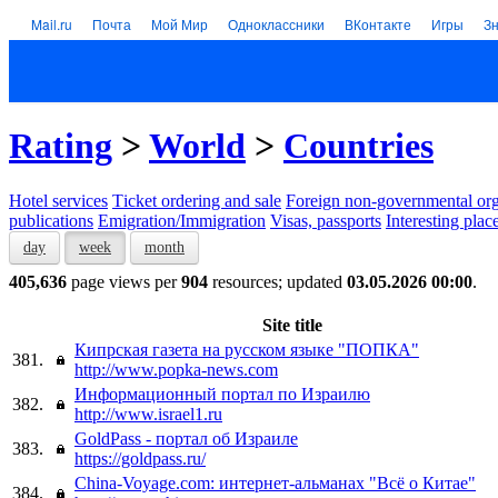
Mail.ru
Почта
Мой Мир
Одноклассники
ВКонтакте
Игры
З
Rating
>
World
>
Countries
Hotel services
Тicket ordering and sale
Foreign non-governmental org
publications
Emigration/Immigration
Visas, passports
Interesting plac
day
week
month
405,636
page views per
904
resources; updated
03.05.2026 00:00
.
Site title
Кипрская газета на русском языке "ПОПКА"
381.
http://www.popka-news.com
Информационный портал по Израилю
382.
http://www.israel1.ru
GoldPass - портал об Израиле
383.
https://goldpass.ru/
China-Voyage.com: интернет-альманах "Всё о Китае"
384.