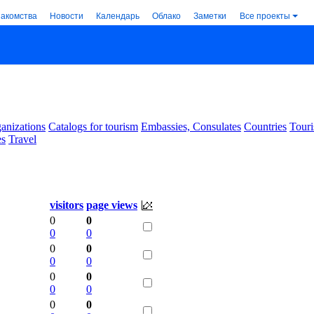
накомства
Новости
Календарь
Облако
Заметки
Все проекты
anizations
Catalogs for tourism
Embassies, Consulates
Countries
Touri
es
Travel
visitors
page views
0
0
0
0
0
0
0
0
0
0
0
0
0
0