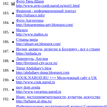
Фото Тянь-Шаня
182.
http://www.avto-crash.narod.ru/gori1.html
Франция - информационный портал
183.
http://rufrance.info/
Фото Аргентина
184.
http://fotoargentina-taty.blogspot.com/
Мальта
185.
http://www.maltos.ru
Страны мира
186.
http://alisart-sst.blogspot.com/
Индия, аюрведа, религии и Болливуд - все о стране
187.
https://indiada.ru
Ливерпуль, Англия
188.
http://liverpool-city.ucoz.ru/
Timur Abdullaev's blog
189.
http://abdullaev-timur.blogspot.com
COUK.NAROD.RU +++ Молодежный сайт о UK
190.
http://www.couk.narod.ru
moy dom zemla
191.
http://www.yavargus.narod.ru
Иран: достопримечательности, культура, искусство
192.
http://farhang.al-shia.ru/
Информационно аналитический журнал Современный