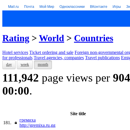
Mail.ru
Почта
Мой Мир
Одноклассники
ВКонтакте
Игры
З
Rating
>
World
>
Countries
Hotel services
Тicket ordering and sale
Foreign non-governmental org
for professionals
Travel agencies, companies
Travel publications
Emig
day
week
month
111,942
page views per
90
00:00
.
Site title
гремиха
181.
http://gremixa.ru.gg