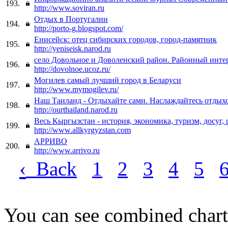
193.
http://www.soviran.ru
Отдых в Португалии
194.
http://porto-g.blogspot.com/
Енисейск: отец сибирских городов, город-памятник
195.
http://yeniseisk.narod.ru
село Довольное и Доволенский район. Районный инте
196.
http://dovolnoe.ucoz.ru/
Могилев самый лучший город в Беларуси
197.
http://www.mymogilev.ru/
Наш Таиланд - Отдыхайте сами. Наслаждайтесь отдых
198.
http://ourthailand.narod.ru
Весь Кыргызстан - история, экономика, туризм, досуг
199.
http://www.allkyrgyzstan.com
АРРИВО
200.
http://www.arrivo.ru
‹
Back
1
2
3
4
5
You can see combined chart