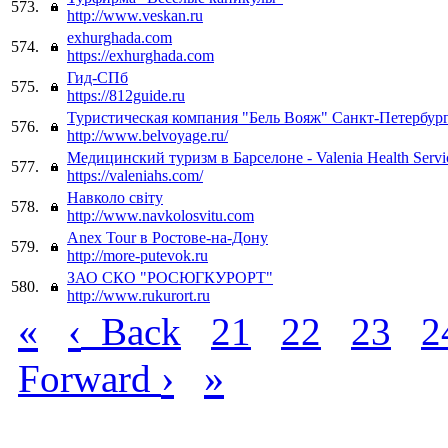
573.
http://www.veskan.ru
exhurghada.com
574.
https://exhurghada.com
Гид-СПб
575.
https://812guide.ru
Туристическая компания "Бель Вояж" Санкт-Петербург
576.
http://www.belvoyage.ru/
Медицинский туризм в Барселоне - Valenia Health Servi
577.
https://valeniahs.com/
Навколо свiту
578.
http://www.navkolosvitu.com
Anex Tour в Ростове-на-Дону
579.
http://more-putevok.ru
ЗАО СКО "РОСЮГКУРОРТ"
580.
http://www.rukurort.ru
«
‹
Back
21
22
23
2
›
»
Forward