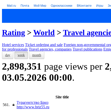
Mail.ru
Почта
Мой Мир
Одноклассники
ВКонтакте
Игры
З
Rating
>
World
>
Travel agenci
Hotel services
Тicket ordering and sale
Foreign non-governmental org
for professionals
Travel agencies, companies
Travel publications
Emig
day
week
month
2,898,351
page views per
2
03.05.2026 00:00
.
Site title
Турагентство Бриз
561.
http://www.briz55.ru