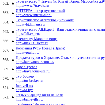
Турагентство 7 Travels (м. Китай-Город, Маросейка д.9/
562.
http://www.7travels.ru
ИНТЕРРА центр путешествий
563.
http://www.interra-tur.ru
Туристическое агентство Дилижанс
564.
http://vlgdiligans.ru/
Турагентство Ali.Expert - Ваш отдых начинается с нами
565.
https://ali.expert/
Слетать.ру Марьина роща
566.
http://msk131.sletat.ru
Компания Русь-Тревел (Прага)
567.
http://vprahu.ru/
Продажа туров в Харькове. Отдых и путешествия за р
568.
http://karavantour.com.ua/
Корал Тревел
569.
http://traveltours-ufa.ru/
Тур-брокер
570.
http://tur-broker.ru
IntravelLux
571.
http://i-t.by/
Отдых и аренда вилл на Бали
572.
http://bali.evilla.ru/
Турфирма "Веселые каникулы"