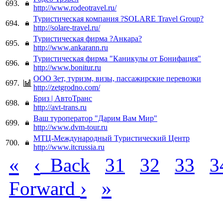
693.
http://www.rodeotravel.ru/
Туристическая компания ?SOLARE Travel Group?
694.
http://solare-travel.ru/
Туристическая фирма ?Анкара?
695.
http://www.ankarann.ru
Туристическая фирма "Каникулы от Бонифация"
696.
http://www.bonitur.ru
ООО Зет, туризм, визы, пассажирские перевозки
697.
http://zetgrodno.com/
Бриз | АвтоТранс
698.
http://avt-trans.ru
Ваш туроператор "Дарим Вам Мир"
699.
http://www.dvm-tour.ru
МТЦ-Международный Туристический Центр
700.
http://www.itcrussia.ru
«
‹
Back
31
32
33
3
›
»
Forward