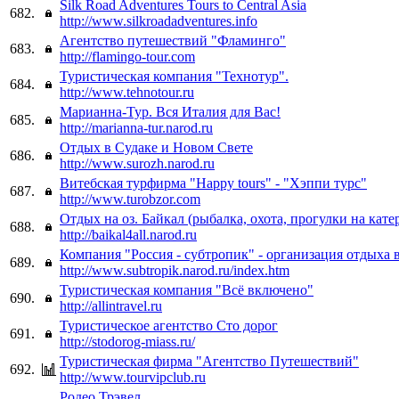
Silk Road Adventures Tours to Central Asia
682.
http://www.silkroadadventures.info
Агентство путешествий "Фламинго"
683.
http://flamingo-tour.com
Туристическая компания "Технотур".
684.
http://www.tehnotour.ru
Марианна-Тур. Вся Италия для Вас!
685.
http://marianna-tur.narod.ru
Отдых в Судаке и Новом Свете
686.
http://www.surozh.narod.ru
Витебская турфирма "Happy tours" - "Хэппи турс"
687.
http://www.turobzor.com
Отдых на оз. Байкал (рыбалка, охота, прогулки на кате
688.
http://baikal4all.narod.ru
Компания "Россия - субтропик" - организация отдыха 
689.
http://www.subtropik.narod.ru/index.htm
Туристическая компания "Всё включено"
690.
http://allintravel.ru
Туристическое агентство Сто дорог
691.
http://stodorog-miass.ru/
Туристическая фирма "Агентство Путешествий"
692.
http://www.tourvipclub.ru
Родео Трэвел