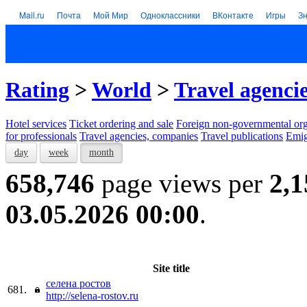
Mail.ru
Почта
Мой Мир
Одноклассники
ВКонтакте
Игры
З
Rating
>
World
>
Travel agenci
Hotel services
Тicket ordering and sale
Foreign non-governmental org
for professionals
Travel agencies, companies
Travel publications
Emig
day
week
month
658,746
page views per
2,1
03.05.2026 00:00
.
Site title
селена ростов
681.
http://selena-rostov.ru