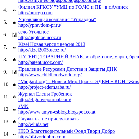
https://amyn-es-blogspot.blogspot.com.ng/
Филиал КГКОУ "УМЦ по ГО,ЧС и ПБ" в г.Ачинск
4.
http://umcgo.com
Управляющая компания "Управдом"
5.
http://ypravdom-pr.ru/
село Угольное
6.
http://ugolnoe.ucoz.ru
Kizel Новая версия версия 2013
7.
http://kizel2005.ucoz.ru/
ПАТЕНТ, ТОВАРНЫЙ ЗНАК, изобретение, марка, брен
8.
http://patent.ucoz.com/
Правление Ресурсами Детства и Защиты ДНК
9.
http://www.childhoodworld.org/
"Midgard-org" - Новый Мир.Проект ЭДЕМ + КОН "Жив
10.
http://project-edem.taba.ru/
Журнал Елены Гребенюк
11.
http://el-gr.livejournal.com/
aMN
12.
http://www.amyn-esblog.blogspot.co.at
Служить а не прислуживать
13.
http://wluds.net
НКО Благотворительный Фонд Твори Добро
14.
http://bf-tvoridobro.com