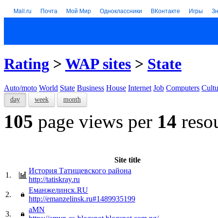
Mail.ru
Почта
Мой Мир
Одноклассники
ВКонтакте
Игры
З
Rating
>
WAP sites
>
State
Auto/moto
World
State
Business
House
Internet
Job
Computers
Cultu
day
week
month
105
page views per
14
reso
Site title
История Татищевского района
1.
http://tatiskray.ru
Еманжелинск.RU
2.
http://emanzelinsk.ru#1489935199
aMN
3.