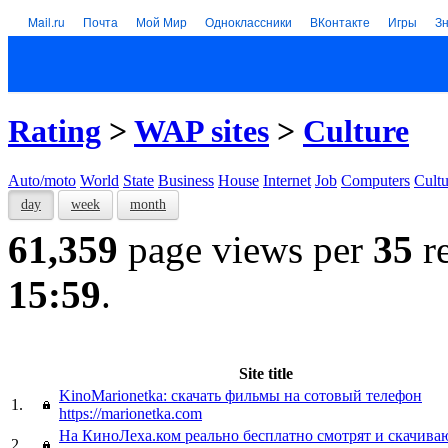
Mail.ru
Почта
Мой Мир
Одноклассники
ВКонтакте
Игры
З
Rating
>
WAP sites
>
Culture
Auto/moto
World
State
Business
House
Internet
Job
Computers
Cultu
day
week
month
61,359
page views per
35
re
15:59
.
Site title
KinoMarionetka: скачать фильмы на сотовый телефон
1.
https://marionetka.com
На КиноЛеха.ком реально бесплатно смотрят и скачив
2.