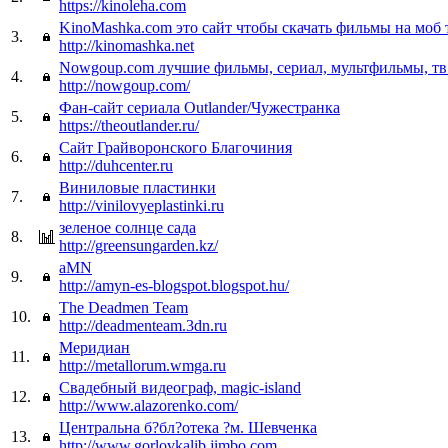
https://kinoleha.com
KinoMashka.com это сайт чтобы скачать фильмы на моб
3.
http://kinomashka.net
Nowgoup.com лучшие фильмы, сериал, мультфильмы, тв
4.
http://nowgoup.com/
Фан-сайт сериала Outlander/Чужестранка
5.
https://theoutlander.ru/
Сайт Грайворонского Благочиния
6.
http://duhcenter.ru
Виниловые пластинки
7.
http://vinilovyeplastinki.ru
зеленое солнце сада
8.
http://greensungarden.kz/
aMN
9.
http://amyn-es-blogspot.blogspot.hu/
The Deadmen Team
10.
http://deadmenteam.3dn.ru
Меридиан
11.
http://metallorum.wmga.ru
Свадебный видеограф, magic-island
12.
http://www.alazorenko.com/
Центральна б?бл?отека ?м. Шевченка
13.
http://www.gorlovkalib.jimbo.com