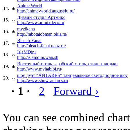
Anime World
14.
http://anime-world.august4u.ru/
Дизайн-студия Артмикс
15.
http://www.artmixdeco.ru
myzikana
16.
http://rabotaiobman.okis.ru/
Bleach-Fanat
17.
http://bleach-fanat.ucoz.ru/
IslaMDini
18.
http://islamdini.wap.sh
Восточный стиль , арабский стиль, стиль халиджи
19.
http://www.myhabibi.ru/
шоу-дуэт "ANTARES" танцевальное светодиодное шоу
20.
http://www.show-antares.ru
›
· 1 ·
2
Forward
You can see combined chart