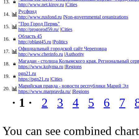
13.
http://www.net.kirov.ru
|
Cities
Русфонд
14.
http://www.rusfond.ru
|
Non-governmental organizations
"Про Город Пермь"
15.
http://progorod59.ru/
|
Cities
Область 45
16.
http://oblast45.ru
|
Politics
Официальный городской сайт Череповца
17.
http://www.cherinfo.ru
|
Authority
Магадан - столица Колымского края. Региональный сер
18.
https://www.kolyma.ru
|
Regions
pgn21.ru
19.
https://pgn21.ru
|
Cities
Марийская правда - новости республики Марий Эл
20.
https://www.marpravda.ru/
|
Regions
· 1 ·
2
3
4
5
6
7
You can see combined chart