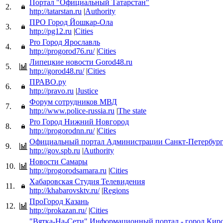
Портал "Официальный Татарстан"
2.
http://tatarstan.ru
|
Authority
ПРО Город Йошкар-Ола
3.
http://pg12.ru
|
Cities
Pro Город Ярославль
4.
http://progorod76.ru/
|
Cities
Липецкие новости Gorod48.ru
5.
http://gorod48.ru/
|
Cities
ПРАВО.ру
6.
http://pravo.ru
|
Justice
Форум сотрудников МВД
7.
http://www.police-russia.ru
|
The state
Pro Город Нижний Новгород
8.
http://progorodnn.ru/
|
Cities
Официальный портал Администрации Санкт-Петербург
9.
http://gov.spb.ru
|
Authority
Новости Самары
10.
http://progorodsamara.ru
|
Cities
Хабаровская Студия Телевидения
11.
http://khabarovsktv.ru/
|
Regions
ПроГород Казань
12.
http://prokazan.ru/
|
Cities
"Вятка-На-Сети" Информационный портал - город Киро