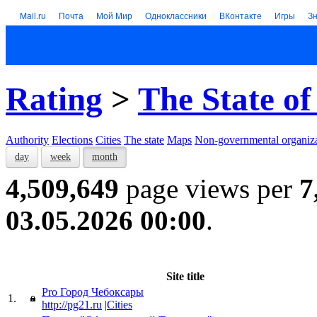
Mail.ru
Почта
Мой Мир
Одноклассники
ВКонтакте
Игры
З
Rating
>
The State of
Authority
Elections
Cities
The state
Maps
Non-governmental organiza
day
week
month
4,509,649
page views per
7
03.05.2026 00:00
.
Site title
Pro Город Чебоксары
1.
http://pg21.ru
|
Cities