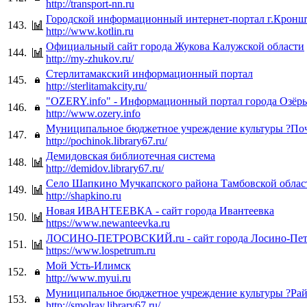
http://transport-nn.ru
Городской информационный интернет-портал г.Кронш
143.
http://www.kotlin.ru
Официальный сайт города Жукова Калужской области
144.
http://my-zhukov.ru/
Стерлитамакский информационный портал
145.
http://sterlitamakcity.ru/
"OZERY.info" - Информационный портал города Озёр
146.
http://www.ozery.info
Муниципальное бюджетное учреждение культуры ?Поч
147.
http://pochinok.library67.ru/
Демидовская библиотечная система
148.
http://demidov.library67.ru/
Село Шапкино Мучкапского района Тамбовской облас
149.
http://shapkino.ru
Новая ИВАНТЕЕВКА - сайт города Ивантеевка
150.
https://www.newanteevka.ru
ЛОСИНО-ПЕТРОВСКИЙ.ru - сайт города Лосино-Пет
151.
https://www.lospetrum.ru
Мой Усть-Илимск
152.
http://www.myui.ru
Муниципальное бюджетное учреждение культуры ?Рай
153.
http://smolray.library67.ru/