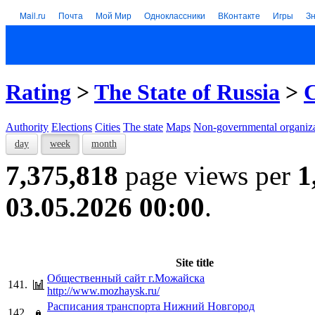
Mail.ru
Почта
Мой Мир
Одноклассники
ВКонтакте
Игры
З
Rating
>
The State of Russia
>
C
Authority
Elections
Cities
The state
Maps
Non-governmental organiza
day
week
month
7,375,818
page views per
1
03.05.2026 00:00
.
Site title
Общественный сайт г.Можайска
141.
http://www.mozhaysk.ru/
Расписания транспорта Нижний Новгород
142.