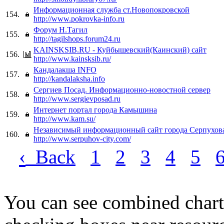
Информационная служба ст.Новопокровской
154.
http://www.pokrovka-info.ru
Форум Н.Тагил
155.
http://tagilshops.forum24.ru
KAINSKSIB.RU - Куйбышевский(Каинский) сайт
156.
http://www.kainsksib.ru/
Кандалакша INFO
157.
http://kandalaksha.info
Сергиев Посад. Информационно-новостной сервер
158.
http://www.sergievposad.ru
Интернет портал города Камышина
159.
http://www.kam.su/
Независимый информационный сайт города Серпухов
160.
http://www.serpuhov-city.com/
‹
Back
1
2
3
4
5
You can see combined chart