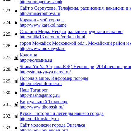
http://новодевичье.рф
Сайт о Серпухове. Телефоны, расписания, вакансии и
223.
http://mirserpuhova.ru
Каракол - мой город...
224.
http://www.karakol.name
Столица Мира. Неофициальное представительство
225.
http://mitia13.narod.ru/vorkuta.html
город Можайск Московской обл., Можайский район и 
226.
http://www.mozhaysk.su
Коломна
227.
http://коломна.su
Strana-Yu-Ya (Страна-ЮЯ) Нерюнгри, 2014 нерюнгринс
228.
http://strana-yu-ya.narod.ru/
Погода в мире. Информер погоды
229.
http://meteoinformer.ru
Наш Таганрог
230.
http://nashtaganrog.ru
Виртуальный Тихорецк
231.
http://www.tihoretsk.ru/
Курск - история и легенды нашего города
232.
http://old.kurskcity.ru
Сайт молодежи города Энгельса
233.
http://www.my-engels.org