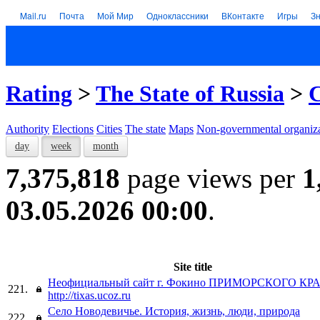
Mail.ru
Почта
Мой Мир
Одноклассники
ВКонтакте
Игры
З
Rating
>
The State of Russia
>
C
Authority
Elections
Cities
The state
Maps
Non-governmental organiza
day
week
month
7,375,818
page views per
1
03.05.2026 00:00
.
Site title
Неофициальный сайт г. Фокино ПРИМОРСКОГО КР
221.
http://tixas.ucoz.ru
Село Новодевичье. История, жизнь, люди, природа
222.