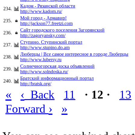
Кадом - Рязанской области
234.
http://www.kadom.ru/
Мой город - Армавир!
235.
http://jackson77.freetzi.com
Сайт городского поселения Загорянский
236.
http://zagoryansky.com/
Ступино. Ступинский портал
237.
http://www.stupino.do.am
Люберцы | Все самое интересное в городе Люберцы
238.
http://www.lubersy.ru
Солнечногорская доска объявлений
239.
http://www.solndoska.ru/
Братский информационный портал
240.
http://bratsk.org/
«
‹
Back
11
· 12 ·
13
›
»
Forward