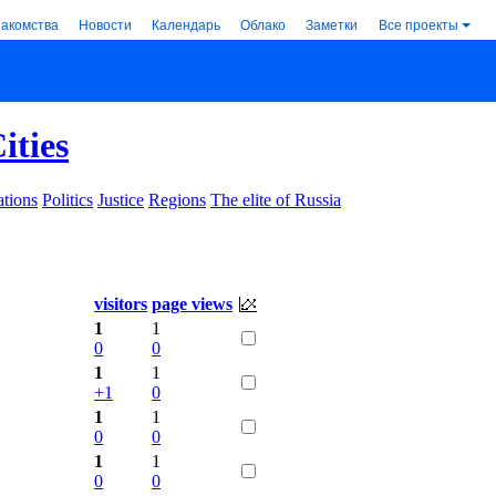
накомства
Новости
Календарь
Облако
Заметки
Все проекты
ities
tions
Politics
Justice
Regions
The elite of Russia
visitors
page views
1
1
0
0
1
1
+1
0
1
1
0
0
1
1
0
0