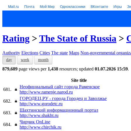
Mail.ru
Почта
Мой Мир
Одноклассники
ВКонтакте
Игры
З
Rating
>
The State of Russia
>
C
Authority
Elections
Cities
The state
Maps
Non-governmental organiza
day
week
month
879,689
page views per
1,438
resources; updated
01.07.2026 15:59
.
Site title
Неофициальный сайт города Раменское
681.
http://www.ramenje.narod.ru
ГОРОДЕЦ.РУ - города Городец и Заволжье
682.
http://www.gorodetc.ru
Шахтинский информационный портал
683.
http://www.shakht.ru
Чирчик OnLine
684.
http://www.chirchik.ru