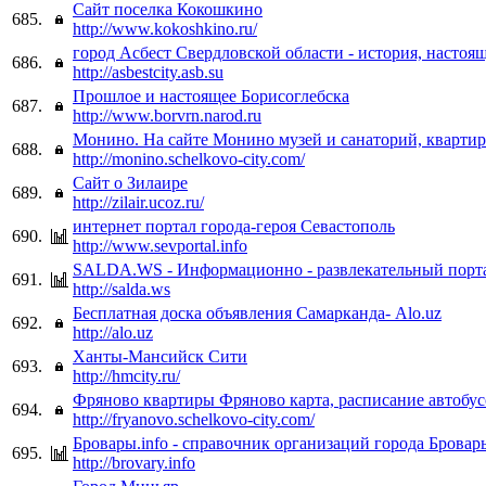
Сайт поселка Кокошкино
685.
http://www.kokoshkino.ru/
город Асбест Свердловской области - история, настоящ
686.
http://asbestcity.asb.su
Прошлое и настоящее Борисоглебска
687.
http://www.borvrn.narod.ru
Монино. На сайте Монино музей и санаторий, квартир
688.
http://monino.schelkovo-city.com/
Сайт о Зилаире
689.
http://zilair.ucoz.ru/
интернет портал города-героя Севастополь
690.
http://www.sevportal.info
SALDA.WS - Информационно - развлекательный порта
691.
http://salda.ws
Бесплатная доска объявления Самарканда- Alo.uz
692.
http://alo.uz
Ханты-Мансийск Сити
693.
http://hmcity.ru/
Фряново квартиры Фряново карта, расписание автобу
694.
http://fryanovo.schelkovo-city.com/
Бровары.info - справочник организаций города Бровар
695.
http://brovary.info