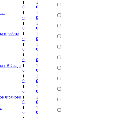
1
1
0
0
ее.
1
1
0
0
1
1
0
0
ы и работа
1
1
0
0
1
1
0
0
1
1
0
0
л г.В.Салда
1
1
0
0
1
1
0
0
1
1
0
0
сов Фряново
1
1
0
0
ы
1
1
0
0