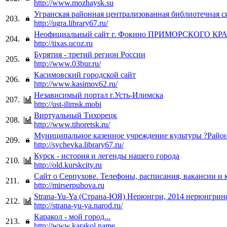
http://www.mozhaysk.su
Угранская районная централизованная библиотечная с
203.
http://ugra.library67.ru/
Неофициальный сайт г. Фокино ПРИМОРСКОГО КР
204.
http://tixas.ucoz.ru
Бурятия - третий регион России
205.
http://www.03bur.ru/
Касимовский городской сайт
206.
http://www.kasimov62.ru/
Независимый портал г.Усть-Илимска
207.
http://ust-ilimsk.mobi
Виртуальный Тихорецк
208.
http://www.tihoretsk.ru/
Муниципальное казенное учреждение культуры ?Район
209.
http://sychevka.library67.ru/
Курск - история и легенды нашего города
210.
http://old.kurskcity.ru
Сайт о Серпухове. Телефоны, расписания, вакансии и
211.
http://mirserpuhova.ru
Strana-Yu-Ya (Страна-ЮЯ) Нерюнгри, 2014 нерюнгринс
212.
http://strana-yu-ya.narod.ru/
Каракол - мой город...
213.
http://www.karakol.name