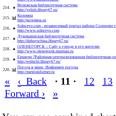
Велижская библиотечная система
214.
http://velizh.library67.ru/
Коломна
215.
http://коломна.su
Solncevo.com - независимый портал района Солнцево г
216.
http://www.solncevo.com
Духовщинская библиотечная система
217.
http://duhovschina.library67.ru/
ОЛЕНЕГОРСК :: Сайт о городе и его жителях
218.
http://www.olenegorsk.murman.ru
Ершичи ?Районная централизованная библиотечная си
219.
http://ershichi.library67.ru/
Погода в мире. Информер погоды
220.
http://meteoinformer.ru
«
‹
Back
· 11 ·
12
13
›
»
Forward