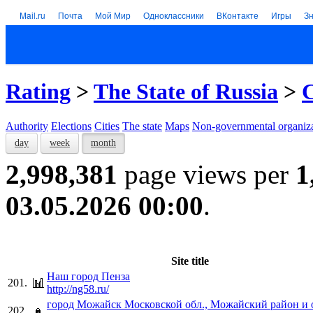
Mail.ru
Почта
Мой Мир
Одноклассники
ВКонтакте
Игры
З
Rating
>
The State of Russia
>
C
Authority
Elections
Cities
The state
Maps
Non-governmental organiza
day
week
month
2,998,381
page views per
1
03.05.2026 00:00
.
Site title
Наш город Пенза
201.
http://ng58.ru/
город Можайск Московской обл., Можайский район и 
202.