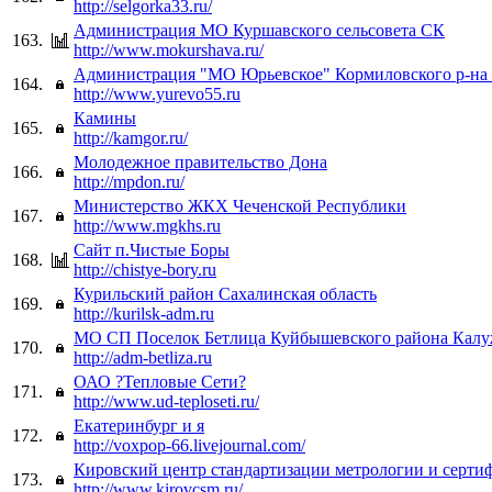
http://selgorka33.ru/
Администрация МО Куршавского сельсовета СК
163.
http://www.mokurshava.ru/
Администрация "МО Юрьевское" Кормиловского р-на 
164.
http://www.yurevo55.ru
Камины
165.
http://kamgor.ru/
Молодежное правительство Дона
166.
http://mpdon.ru/
Министерство ЖКХ Чеченской Республики
167.
http://www.mgkhs.ru
Сайт п.Чистые Боры
168.
http://chistye-bory.ru
Курильский район Сахалинская область
169.
http://kurilsk-adm.ru
МО СП Поселок Бетлица Куйбышевского района Калу
170.
http://adm-betliza.ru
ОАО ?Тепловые Cети?
171.
http://www.ud-teploseti.ru/
Екатеринбург и я
172.
http://voxpop-66.livejournal.com/
Кировский центр стандартизации метрологии и серти
173.
http://www.kirovcsm.ru/