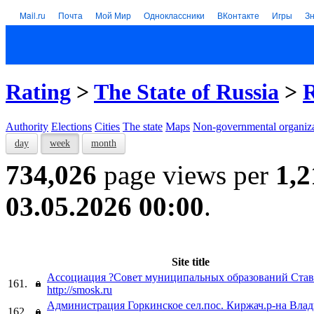
Mail.ru
Почта
Мой Мир
Одноклассники
ВКонтакте
Игры
З
Rating
>
The State of Russia
>
R
Authority
Elections
Cities
The state
Maps
Non-governmental organiza
day
week
month
734,026
page views per
1,2
03.05.2026 00:00
.
Site title
Ассоциация ?Совет муниципальных образований Став
161.
http://smosk.ru
Администрация Горкинское сел.пос. Киржач.р-на Вла
162.