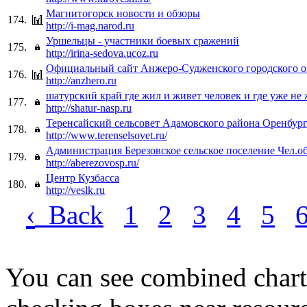
Магнитогорск новости и обзоры
174.
http://i-mag.narod.ru
Уршельцы - участники боевых сражений
175.
http://irina-sedova.ucoz.ru
Официальный сайт Анжеро-Судженского городского о
176.
http://anzhero.ru
шатурский край где жил и живет человек и где уже не
177.
http://shatur-nasp.ru
Теренсайский сельсовет Адамовского района Оренбург
178.
http://www.terenselsovet.ru/
Администрация Березовское сельское поселение Чел.о
179.
http://aberezovosp.ru/
Центр Кузбасса
180.
http://veslk.ru
‹
Back
1
2
3
4
5
You can see combined chart