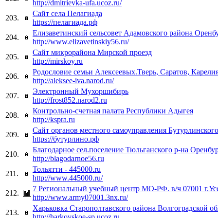
http://dmitrievka-ufa.ucoz.ru/
Сайт села Пелагиада
203.
https://пелагиада.рф
Елизаветинский сельсовет Адамовского района Оренб
204.
http://www.elizavetinskiy56.ru/
Сайт микрорайона Мирской проезд
205.
http://mirskoy.ru
Родословие семьи Алексеевых.Тверь, Саратов, Карели
206.
http://aleksee-iva.narod.ru/
Электронный Мухоршибирь
207.
http://frost852.narod2.ru
Контрольно-счетная палата Республики Адыгея
208.
http://kspra.ru
Сайт органов местного самоуправления Бутурлинского
209.
https://бутурлино.рф
Благодарное сел.поселение Тюльганского р-на Оренбу
210.
http://blagodarnoe56.ru
Тольятти - 445000.ru
211.
http://www.445000.ru/
7 Региональный учебный центр МО-РФ. в/ч 07001 г.Ус
212.
http://www.army07001.3nx.ru/
Харьковка Старополтавского района Волгоградской об
213.
http://harkovskoe-sp.ucoz.ru