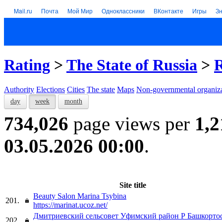
Mail.ru
Почта
Мой Мир
Одноклассники
ВКонтакте
Игры
З
Rating
>
The State of Russia
>
R
Authority
Elections
Cities
The state
Maps
Non-governmental organiza
day
week
month
734,026
page views per
1,2
03.05.2026 00:00
.
Site title
Beauty Salon Marina Tsybina
201.
https://marinat.ucoz.net/
Дмитриевский сельсовет Уфимский район Р Башкорто
202.