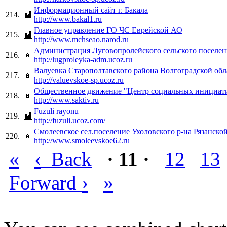
Информационный сайт г. Бакала
214.
http://www.bakal1.ru
Главное управление ГО ЧС Еврейской АО
215.
http://www.mchseao.narod.ru
Администрация Луговопролейского сельского поселен
216.
http://lugproleyka-adm.ucoz.ru
Валуевка Старополтавского района Волгоградской обл
217.
http://valuevskoe-sp.ucoz.ru
Общественное движение "Центр социальных инициат
218.
http://www.saktiv.ru
Fuzuli rayonu
219.
http://fuzuli.ucoz.com/
Смолеевское сел.поселение Ухоловского р-на Рязанской
220.
http://www.smoleevskoe62.ru
«
‹
Back
· 11 ·
12
13
›
»
Forward