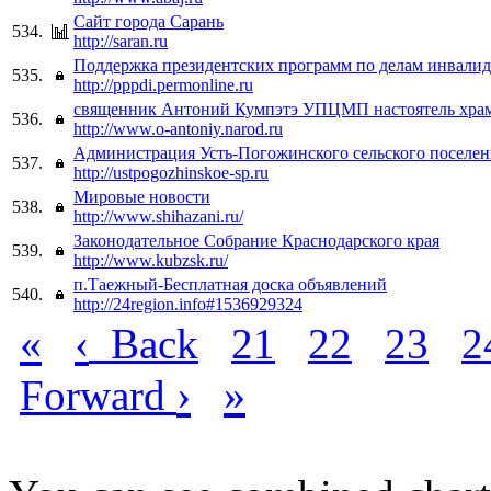
Сайт города Сарань
534.
http://saran.ru
Поддержка президентских программ по делам инвалид
535.
http://pppdi.permonline.ru
священник Антоний Кумпэтэ УПЦМП настоятель хра
536.
http://www.o-antoniy.narod.ru
Администрация Усть-Погожинского сельского поселен
537.
http://ustpogozhinskoe-sp.ru
Мировые новости
538.
http://www.shihazani.ru/
Законодательное Собрание Краснодарского края
539.
http://www.kubzsk.ru/
п.Таежный-Бесплатная доска объявлений
540.
http://24region.info#1536929324
«
‹
Back
21
22
23
2
›
»
Forward