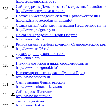
http://prostosmotri.narod.ru
Сайт о деревне Демьяново - сайт, сделанный с любовь
523.
http://www.demyanovo.narod.ru
Портал Нижегородской области Приволжского ФО
524.
http://nizhnynovgorod.news-city.info/
Официальный сайт администрации Предгорного муни
525.
http://www.predgor-ray.ru
Nalchik.ru Городской интернет портал
526.
http://www.nalchik.ru
Региональная тарифная комиссия Ставропольского кра
527.
http://www.tarif26.ru/
Дукат-родной уголок планеты
528.
http://dukat.info
Нижний новгород и нижегородская область
529.
http://www.nnovgorod.info/
Информационные порталы Лучший Город
530.
http://www.best-city.ru
Сайт станицы Ленинградской
531.
http://www.leningradskaya.org
Сайт города Шахтинск
532.
http://www.shahtinsk.ru
сайт города Абай
533.
http://www.abaj.ru