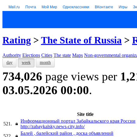
Mail.ru
Почта
Мой Мир
Одноклассники
ВКонтакте
Игры
З
Rating
>
The State of Russia
>
R
Authority
Elections
Cities
The state
Maps
Non-governmental organiza
day
week
month
734,026
page views per
1,2
03.05.2026 00:00
.
Site title
Информационный портал Забайкальского края России
521.
http://zabaykalsky.news-city.info/
Балей , балейский район , доска объявлений
522.