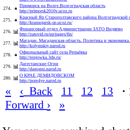
Приморск на Волге.Волгоградская область
274.
http://primorsk2010v.ucoz.ru
Красный Яр Старополтавского района Волгоградской 
275.
http://krasnojarsk-sp.ucoz.ru/
Финансовый отдел Администрации ЗАТО Видяево
276.
http://zatovid.ru/up/pages/fin/
Магадан. Магаданская область. Политика и экономика.
277.
http://kolymskiy.narod.ru
Официальный сайт села Репьёвка
278.
http://repjowka.3dn.ru/
Дагестанские Огни
279.
http://dagogni.narod.ru
О КРАЕ ДЕМИДОВСКОМ
280.
http://pore4ye.narod.ru
«
‹
Back
11
12
13
·
›
»
Forward