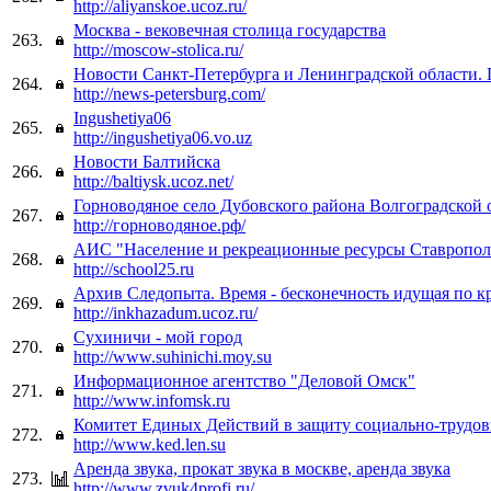
http://aliyanskoe.ucoz.ru/
Москва - вековечная столица государства
263.
http://moscow-stolica.ru/
Новости Санкт-Петербурга и Ленинградской области.
264.
http://news-petersburg.com/
Ingushetiya06
265.
http://ingushetiya06.vo.uz
Новости Балтийска
266.
http://baltiysk.ucoz.net/
Горноводяное село Дубовского района Волгоградской 
267.
http://горноводяное.рф/
АИС "Население и рекреационные ресурсы Ставрополь
268.
http://school25.ru
Архив Следопыта. Время - бесконечность идущая по кр
269.
http://inkhazadum.ucoz.ru/
Сухиничи - мой город
270.
http://www.suhinichi.moy.su
Информационное агентство "Деловой Омск"
271.
http://www.infomsk.ru
Комитет Единых Действий в защиту социально-трудов
272.
http://www.ked.len.su
Аренда звука, прокат звука в москве, аренда звука
273.
http://www.zvuk4profi.ru/