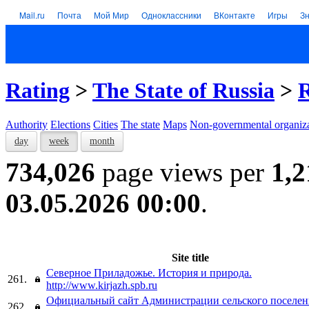
Mail.ru
Почта
Мой Мир
Одноклассники
ВКонтакте
Игры
З
Rating
>
The State of Russia
>
R
Authority
Elections
Cities
The state
Maps
Non-governmental organiza
day
week
month
734,026
page views per
1,2
03.05.2026 00:00
.
Site title
Северное Приладожье. История и природа.
261.
http://www.kirjazh.spb.ru
Официальный сайт Администрации сельского поселен
262.