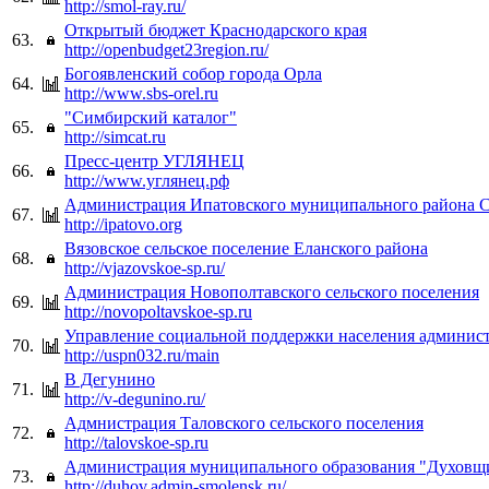
http://smol-ray.ru/
Открытый бюджет Краснодарского края
63.
http://openbudget23region.ru/
Богоявленский собор города Орла
64.
http://www.sbs-orel.ru
"Симбирский каталог"
65.
http://simcat.ru
Пресс-центр УГЛЯНЕЦ
66.
http://www.углянец.рф
Администрация Ипатовского муниципального района 
67.
http://ipatovo.org
Вязовское сельское поселение Еланского района
68.
http://vjazovskoe-sp.ru/
Администрация Новополтавского сельского поселения
69.
http://novopoltavskoe-sp.ru
Управление социальной поддержки населения админист
70.
http://uspn032.ru/main
В Дегунино
71.
http://v-degunino.ru/
Адмнистрация Таловского сельского поселения
72.
http://talovskoe-sp.ru
Администрация муниципального образования "Духовщ
73.
http://duhov.admin-smolensk.ru/