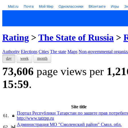
Mail.ru
Почта
Мой Мир
Одноклассники
ВКонтакте
Игры
З
Rating
>
The State of Russia
>
R
Authority
Elections
Cities
The state
Maps
Non-governmental organiza
day
week
month
73,606
page views per
1,21
15:59
.
Site title
Портал Республики Татарстан по защите прав потребит
61.
http://www.tatzpp.ru
Администрация МО "Смоленский район" Смол. обл.
62.