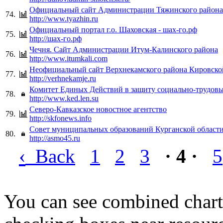
Официальный сайт Администрации Тяжинского района
74.
http://www.tyazhin.ru
Официальный портал г.о. Шаховская - шах-го.рф
75.
http://шах-го.рф
Чечня. Сайт Администрации Итум-Калинского района
76.
http://www.itumkali.com
Неофициальный сайт Верхнекамского района Кировско
77.
http://verhnekamje.ru
Комитет Единых Действий в защиту социально-трудовы
78.
http://www.ked.len.su
Северо-Кавказское новостное агентство
79.
http://skfonews.info
Совет муниципальных образований Курганской област
80.
http://asmo45.ru
‹
Back
1
2
3
· 4 ·
5
You can see combined chart