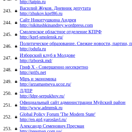
http://tatpin.ru
Василий Жуков. Дневник депутата
243.
http://zhukov.kprf86.ru
Сайт Никитушкина Андрея
244.
http://nikitushkinandrey.wordpress.com
Смоленское областное отделение КПРФ
245.
http://kprf-smolensk.ru/
Политическое образование. Свежие новости, партии, 
246.
http://odufa.ru
Изборский клуб в Молдове
247.
http://izborsk.md/
Гриф Х - Совершенно несекретно
248.
http://grifx.net
Мiръ и экономика
249.
http://arzamastseva.ucoz.ru/
ЛДПР
250.
http://ldpr-serpukhov.ru/
Официальный сайт администрации Муйский район
251.
http://www.admmsk.ru
Global Policy Forum 'The Modern State'
252.
http://en.gpf-yaroslavl.ru/
Александр Семенович Пресман
253.
http://presman.com.ua/