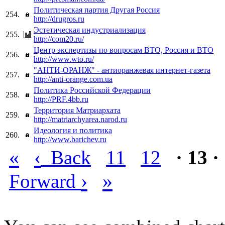
Политическая партия Другая Россия
254.
http://drugros.ru
Эстетическая индустриализация
255.
http://com20.ru/
Центр экспертизы по вопросам ВТО, Россия и ВТО
256.
http://www.wto.ru/
"АНТИ-ОРАНЖ" - антиоранжевая интернет-газета
257.
http://anti-orange.com.ua
Политика Российской Федерации
258.
http://PRF.4bb.ru
Территория Матриархата
259.
http://matriarchyarea.narod.ru
Идеология и политика
260.
http://www.barichev.ru
«
‹
Back
11
12
· 13 ·
›
»
Forward