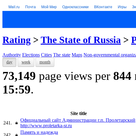
Mail.ru
Почта
Мой Мир
Одноклассники
ВКонтакте
Игры
З
Rating
>
The State of Russia
>
P
Authority
Elections
Cities
The state
Maps
Non-governmental organiza
day
week
month
73,149
page views per
844
15:59
.
Site title
Официальный сайт Администрации г.п. Пролетарский
241.
http://www.proletarka-sr.ru
Память и надежда
242.