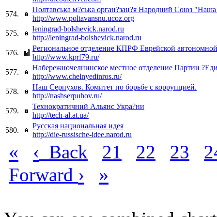
Полтавська м?ська орган?зац?я Народний Союз "Наша
574.
http://www.poltavansnu.ucoz.org
leningrad-bolshevick.narod.ru
575.
http://leningrad-bolshevick.narod.ru
Региональное отделение КПРФ Еврейской автономной
576.
http://www.kprf79.ru/
Набережночелнинское местное отделение Партии ?Еди
577.
http://www.chelnyedinros.ru/
Наш Серпухов. Комитет по борьбе с коррупцией.
578.
http://nashserpuhov.ru/
Технократичний Альянс Укра?ни
579.
http://tech-al.at.ua/
Русская национальная идея
580.
http://die-russische-idee.narod.ru
«
‹
Back
21
22
23
2
›
»
Forward