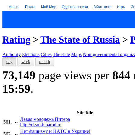
Mail.ru
Почта
Мой Мир
Одноклассники
ВКонтакте
Игры
З
Rating
>
The State of Russia
>
P
Authority
Elections
Cities
The state
Maps
Non-governmental organiza
day
week
month
73,149
page views per
844
15:59
.
Site title
Левая молодежь Питера
561.
http://rksm-b.narod.ru
Нет фашизму и НАТО в Украине!
562.