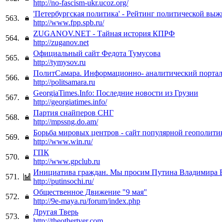
http://no-fascism-ukr.ucoz.org/
'Петербургская политика' - Рейтинг политической вы
563.
http://www.fpp.spb.ru/
ZUGANOV.NET - Тайная история КПРФ
564.
http://zuganov.net
Официальный сайт Федота Тумусова
565.
http://tymysov.ru
ПолитСамара. Информационно- аналитический порта
566.
http://politsamara.ru
GeorgiaTimes.Info: Последние новости из Грузии
567.
http://georgiatimes.info/
Партия снайперов СНГ
568.
http://mpssng.do.am/
Борьба мировых центров - сайт популярной геополити
569.
http://www.win.ru/
ГПК
570.
http://www.gpclub.ru
Инициатива граждан. Мы просим Путина Владимира 
571.
http://putinsochi.ru/
Общественное Движение "9 мая"
572.
http://9e-maya.ru/forum/index.php
Другая Тверь
573.
http://theothertver.com