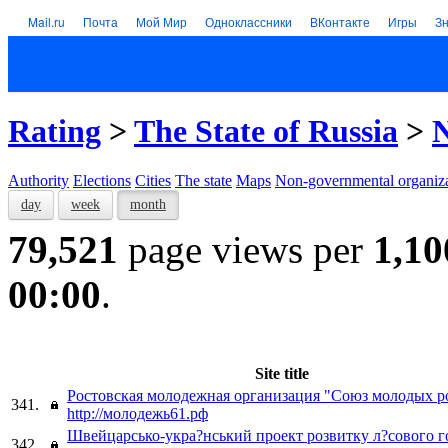
Mail.ru
Почта
Мой Мир
Одноклассники
ВКонтакте
Игры
З
Rating
>
The State of Russia
>
N
Authority
Elections
Cities
The state
Maps
Non-governmental organiza
day
week
month
79,521
page views per
1,10
00:00
.
Site title
Ростовская молодежная организация "Союз молодых р
341.
http://молодежь61.рф
Швейцарсько-укра?нський проект розвитку л?сового г
342.