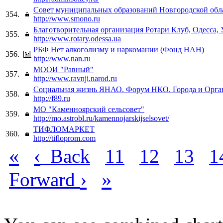
Совет муниципальных образований Новгородской обл
354.
http://www.smono.ru
Благотворительная организация Ротари Клуб, Одесса,
355.
http://www.rotary.odessa.ua
РБФ Нет алкоголизму и наркомании (Фонд НАН)
356.
http://www.nan.ru
МООИ "Равный"
357.
http://www.ravnji.narod.ru
Социальная жизнь ЯНАО. Форум НКО. Города и Орг
358.
http://f89.ru
МО "Каменноярский сельсовет"
359.
http://mo.astrobl.ru/kamennojarskijselsovet/
ТИФЛОМАРКЕТ
360.
http://tifloprom.com
«
‹
Back
11
12
13
1
›
»
Forward