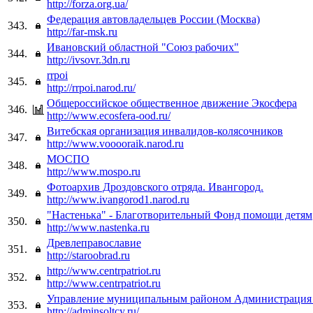
http://forza.org.ua/
Федерация автовладельцев России (Москва)
343.
http://far-msk.ru
Ивановский областной "Союз рабочих"
344.
http://ivsovr.3dn.ru
rrpoi
345.
http://rrpoi.narod.ru/
Общероссийское общественное движение Экосфера
346.
http://www.ecosfera-ood.ru/
Витебская организация инвалидов-колясочников
347.
http://www.vooooraik.narod.ru
МОСПО
348.
http://www.mospo.ru
Фотоархив Дроздовского отряда. Ивангород.
349.
http://www.ivangorod1.narod.ru
"Настенька" - Благотворительный Фонд помощи детям
350.
http://www.nastenka.ru
Древлеправославие
351.
http://staroobrad.ru
http://www.centrpatriot.ru
352.
http://www.centrpatriot.ru
Управление муниципальным районом Администрация
353.
http://adminsoltcy.ru/