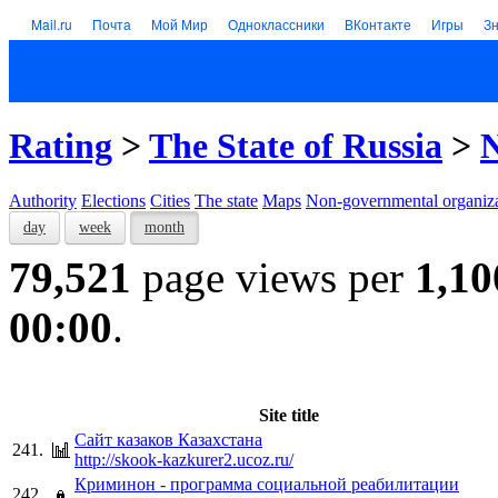
Mail.ru
Почта
Мой Мир
Одноклассники
ВКонтакте
Игры
З
Rating
>
The State of Russia
>
N
Authority
Elections
Cities
The state
Maps
Non-governmental organiza
day
week
month
79,521
page views per
1,10
00:00
.
Site title
Сайт казаков Казахстана
241.
http://skook-kazkurer2.ucoz.ru/
Криминон - программа социальной реабилитации
242.