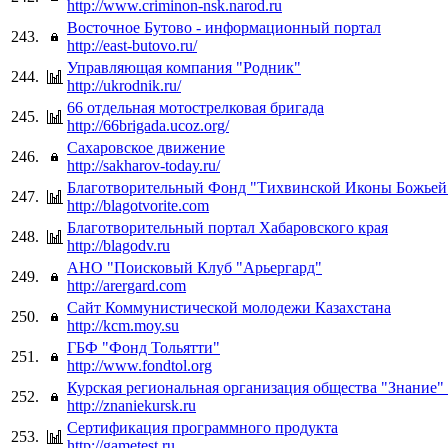
http://www.criminon-nsk.narod.ru
Восточное Бутово - информационный портал
243.
http://east-butovo.ru/
Управляющая компания "Родник"
244.
http://ukrodnik.ru/
66 отдельная мотострелковая бригада
245.
http://66brigada.ucoz.org/
Сахаровское движение
246.
http://sakharov-today.ru/
Благотворительный Фонд "Тихвинской Иконы Божьей
247.
http://blagotvorite.com
Благотворительный портал Хабаровского края
248.
http://blagodv.ru
АНО "Поисковый Клуб "Арьергард"
249.
http://arergard.com
Сайт Коммунистической молодежи Казахстана
250.
http://kcm.moy.su
ГБФ "Фонд Тольятти"
251.
http://www.fondtol.org
Курская региональная организация общества "Знание"
252.
http://znaniekursk.ru
Сертификация программного продукта
253.
http://gametest.ru