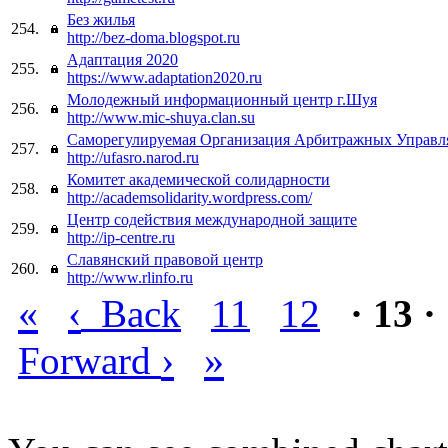
Без жилья
254.
http://bez-doma.blogspot.ru
Адаптация 2020
255.
https://www.adaptation2020.ru
Молодежный информационный центр г.Шуя
256.
http://www.mic-shuya.clan.su
Саморегулируемая Организация Арбитражных Управ
257.
http://ufasro.narod.ru
Комитет академической солидарности
258.
http://academsolidarity.wordpress.com/
Центр содействия международной защите
259.
http://ip-centre.ru
Славянский правовой центр
260.
http://www.rlinfo.ru
«
‹
Back
11
12
· 13 ·
›
»
Forward