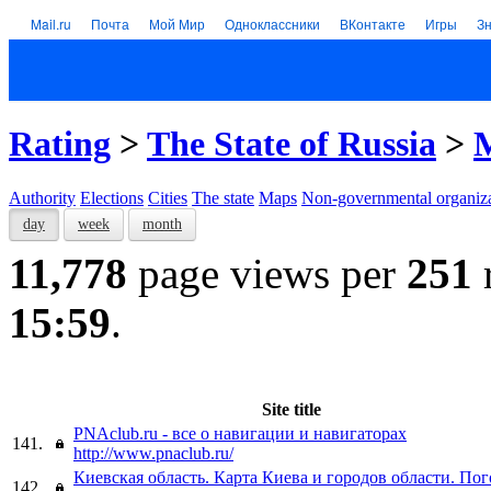
Mail.ru
Почта
Мой Мир
Одноклассники
ВКонтакте
Игры
З
Rating
>
The State of Russia
>
Authority
Elections
Cities
The state
Maps
Non-governmental organiza
day
week
month
11,778
page views per
251
15:59
.
Site title
PNAclub.ru - все о навигации и навигаторах
141.
http://www.pnaclub.ru/
Киевская область. Карта Киева и городов области. Пог
142.