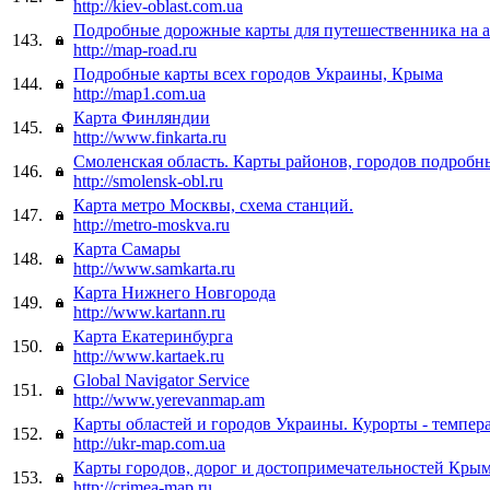
http://kiev-oblast.com.ua
Подробные дорожные карты для путешественника на 
143.
http://map-road.ru
Подробные карты всех городов Украины, Крыма
144.
http://map1.com.ua
Карта Финляндии
145.
http://www.finkarta.ru
Смоленская область. Карты районов, городов подробн
146.
http://smolensk-obl.ru
Карта метро Москвы, схема станций.
147.
http://metro-moskva.ru
Карта Самары
148.
http://www.samkarta.ru
Карта Нижнего Новгорода
149.
http://www.kartann.ru
Карта Екатеринбурга
150.
http://www.kartaek.ru
Global Navigator Service
151.
http://www.yerevanmap.am
Карты областей и городов Украины. Курорты - темпер
152.
http://ukr-map.com.ua
Карты городов, дорог и достопримечательностей Кры
153.
http://crimea-map.ru