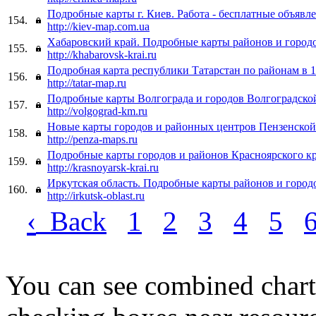
Подробные карты г. Киев. Работа - бесплатные объявл
154.
http://kiev-map.com.ua
Хабаровский край. Подробные карты районов и городо
155.
http://khabarovsk-krai.ru
Подробная карта республики Татарстан по районам в 1
156.
http://tatar-map.ru
Подробные карты Волгограда и городов Волгоградско
157.
http://volgograd-km.ru
Новые карты городов и районных центров Пензенской
158.
http://penza-maps.ru
Подробные карты городов и районов Красноярского кр
159.
http://krasnoyarsk-krai.ru
Иркутская область. Подробные карты районов и город
160.
http://irkutsk-oblast.ru
‹
Back
1
2
3
4
5
You can see combined chart