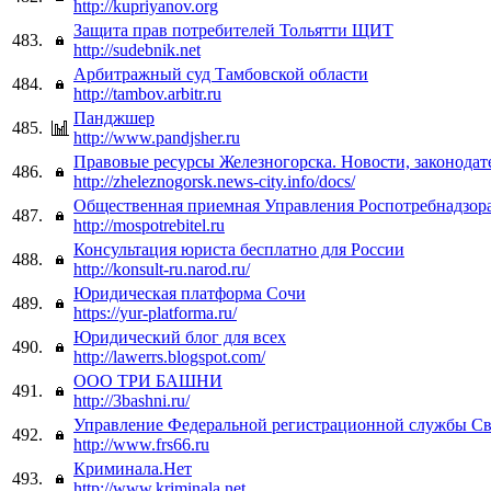
http://kupriyanov.org
Защита прав потребителей Тольятти ЩИТ
483.
http://sudebnik.net
Арбитражный суд Тамбовской области
484.
http://tambov.arbitr.ru
Панджшер
485.
http://www.pandjsher.ru
Правовые ресурсы Железногорска. Новости, законодат
486.
http://zheleznogorsk.news-city.info/docs/
Общественная приемная Управления Роспотребнадзор
487.
http://mospotrebitel.ru
Консультация юриста бесплатно для России
488.
http://konsult-ru.narod.ru/
Юридическая платформа Сочи
489.
https://yur-platforma.ru/
Юридический блог для всех
490.
http://lawerrs.blogspot.com/
ООО ТРИ БАШНИ
491.
http://3bashni.ru/
Управление Федеральной регистрационной службы Све
492.
http://www.frs66.ru
Криминала.Нет
493.
http://www.kriminala.net