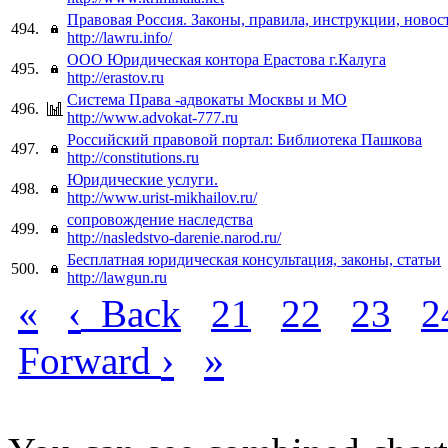
Правовая Россия. Законы, правила, инструкции, новос
494.
http://lawru.info/
ООО Юридическая контора Ерастова г.Калуга
495.
http://erastov.ru
Система Права -адвокаты Москвы и МО
496.
http://www.advokat-777.ru
Российский правовой портал: Библиотека Пашкова
497.
http://constitutions.ru
Юридические услуги.
498.
http://www.urist-mikhailov.ru/
сопровождение наследства
499.
http://nasledstvo-darenie.narod.ru/
Бесплатная юридическая консультация, законы, статьи
500.
http://lawgun.ru
«
‹
Back
21
22
23
2
›
»
Forward