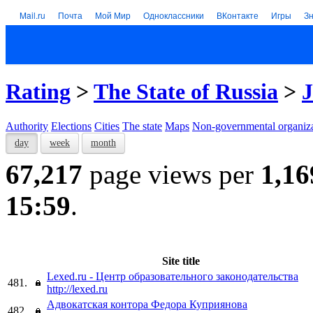
Mail.ru
Почта
Мой Мир
Одноклассники
ВКонтакте
Игры
З
Rating
>
The State of Russia
>
J
Authority
Elections
Cities
The state
Maps
Non-governmental organiza
day
week
month
67,217
page views per
1,16
15:59
.
Site title
Lexed.ru - Центр образовательного законодательства
481.
http://lexed.ru
Адвокатская контора Федора Куприянова
482.