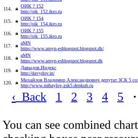
ОИК ? 152
114.
http://oik_152.ikro.ru
ОИК ? 154
115.
http://oik_154.ikro.ru
ОИК ? 155
116.
http://oik_155.ikro.ru
aMN
117.
https://www.amyn-esblogspot.blogspot.dk/
aMN
118.
https://www.amyn-esblogspot.blogspot.dk
Давыдов.Индекс
119.
http://davydov.in/
Михайлов Владимир Александрович депутат ЗСК 5 соз
120.
http://www.mihaylov-zsk5.depkub.ru
‹
Back
1
2
3
4
5
·
You can see combined chart