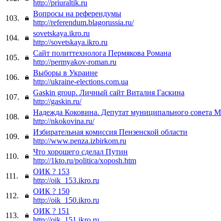
http://priuraltik.ru
Вопросы на референдумы
103.
http://referendum.blagorussia.ru/
sovetskaya.ikro.ru
104.
http://sovetskaya.ikro.ru
Сайт политтехнолога Пермякова Романа
105.
http://permyakov-roman.ru
Выборы в Украине
106.
http://ukraine-elections.com.ua
Gaskin group. Личный сайт Виталия Гаскина
107.
http://gaskin.ru/
Надежда Коковина. Депутат муниципального совета 
108.
http://nkokovina.ru/
Избирательная комиссия Пензенской области
109.
http://www.penza.izbirkom.ru
Что хорошего сделал Путин
110.
http://1kto.ru/politica/xoposh.htm
ОИК ? 153
111.
http://oik_153.ikro.ru
ОИК ? 150
112.
http://oik_150.ikro.ru
ОИК ? 151
113.
http://oik_151.ikro.ru