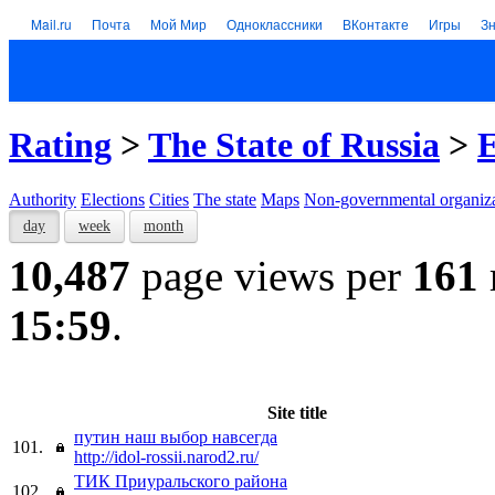
Mail.ru
Почта
Мой Мир
Одноклассники
ВКонтакте
Игры
З
Rating
>
The State of Russia
>
E
Authority
Elections
Cities
The state
Maps
Non-governmental organiza
day
week
month
10,487
page views per
161
15:59
.
Site title
путин наш выбор навсегда
101.
http://idol-rossii.narod2.ru/
ТИК Приуральского района
102.