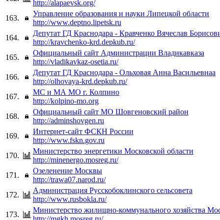
http://alapaevsk.org/
Управление образования и науки Липецкой области
163.
http://www.deptno.lipetsk.ru
Депутат ГД Краснодара - Кравченко Вячеслав Борисов
164.
http://kravchenko-krd.depkub.ru/
Официальный сайт Администрации Владикавказа
165.
http://vladikavkaz-osetia.ru/
Депутат ГД Краснодара - Ольховая Анна Васильевнаа
166.
http://olhovaya-krd.depkub.ru/
МС и МА МО г. Колпино
167.
http://kolpino-mo.org
Официальный сайт МО Шовгеновский район
168.
http://adminshovgen.ru
Интернет-сайт ФСКН России
169.
http://www.fskn.gov.ru
Министерство энергетики Московской области
170.
http://minenergo.mosreg.ru/
Озеленение Москвы
171.
http://trawa07.narod.ru/
Администрация Русскобоклинского сельсовета
172.
http://www.rusbokla.ru/
Министерство жилищно-коммунального хозяйства Мос
173.
http://mgkh.mosreg.ru/