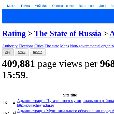
Mail.ru
Почта
Мой Мир
Одноклассники
ВКонтакте
Игры
З
Rating
>
The State of Russia
>
A
Authority
Elections
Cities
The state
Maps
Non-governmental organiza
day
week
month
409,881
page views per
96
15:59
.
Site title
Администрация Пугачевского муниципального района
161.
http://pugachev-adm.ru
Администрация Муниципального образования город 
162.