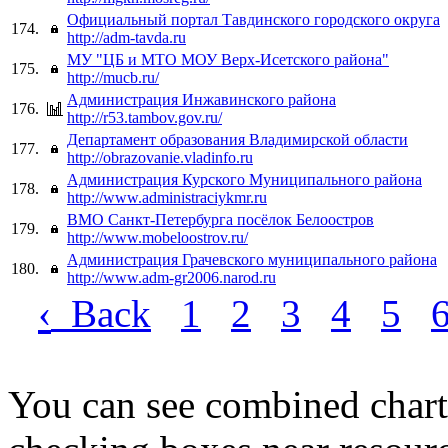
Официальный портал Тавдинского городского округа
174.
http://adm-tavda.ru
МУ "ЦБ и МТО МОУ Верх-Исетского района"
175.
http://mucb.ru/
Администрация Инжавинского района
176.
http://r53.tambov.gov.ru/
Департамент образования Владимирской области
177.
http://obrazovanie.vladinfo.ru
Администрация Курского Муниципального района
178.
http://www.administraciykmr.ru
BMO Санкт-Петербурга посёлок Белоостров
179.
http://www.mobeloostrov.ru/
Администрация Грачевского муниципального района
180.
http://www.adm-gr2006.narod.ru
‹
Back
1
2
3
4
5
You can see combined chart