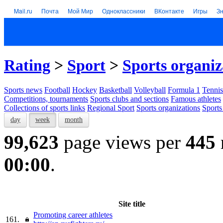
Mail.ru
Почта
Мой Мир
Одноклассники
ВКонтакте
Игры
З
Rating
>
Sport
>
Sports organiz
Sports news
Football
Hockey
Basketball
Volleyball
Formula 1
Tennis
Competitions, tournaments
Sports clubs and sections
Famous athletes
Collections of sports links
Regional Sport
Sports organizations
Sports
day
week
month
99,623
page views per
445
00:00
.
Site title
Promoting career athletes
161.