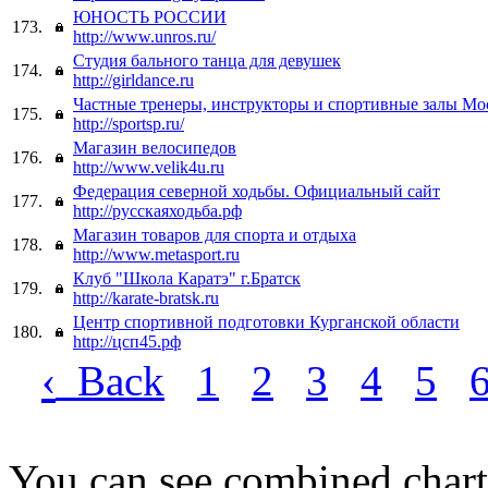
ЮНОСТЬ РОССИИ
173.
http://www.unros.ru/
Студия бального танца для девушек
174.
http://girldance.ru
Частные тренеры, инструкторы и спортивные залы М
175.
http://sportsp.ru/
Магазин велосипедов
176.
http://www.velik4u.ru
Федерация северной ходьбы. Официальный сайт
177.
http://русскаяходьба.рф
Магазин товаров для спорта и отдыха
178.
http://www.metasport.ru
Клуб "Школа Каратэ" г.Братск
179.
http://karate-bratsk.ru
Центр спортивной подготовки Курганской области
180.
http://цсп45.рф
‹
Back
1
2
3
4
5
You can see combined chart