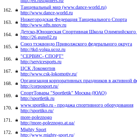
http://en.rusfighters.ru/
Танцевальный мир (www.dance-world.ru)
162.
http://www.dance-world.ru
Нижегородская Федерация Танцевального Спорта
163.
http://www.nfts.nnov.ru
Детско-Юношеская Спортивная Школа Олимпийского р
164.
http://26.guns02.ru
Союз тхэквондо Приволжского федерального округа
165.
http://tkd-volga.ucoz.ru
"СЕРВИС- СПОРТ"
166.
http://servicesports.ru
ЦСК Локомотив
167.
http://www.csk-lokomotiv.ru/
Организация корпоративных праздников в активной ф
168.
http://corposport.ru/
СпортТовары "Sportletik" Москва (ЮАО)
169.
http://sportletik.ru
www.sportiko.ru - продажа спортивного оборудования
170.
http://sportiko.ru/
more-poleznogo
171.
http://more-poleznogo.at.ua/
Mighty Sport
172.
http://www.mighty-sport.ru/