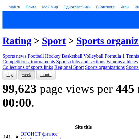
Mail.ru
Почта
Мой Мир
Одноклассники
ВКонтакте
Игры
З
Rating
>
Sport
>
Sports organiz
Sports news
Football
Hockey
Basketball
Volleyball
Formula 1
Tennis
Competitions, tournaments
Sports clubs and sections
Famous athletes
Collections of sports links
Regional Sport
Sports organizations
Sports
day
week
month
99,623
page views per
445
00:00
.
Site title
ЭГОИСТ фитнес
141.