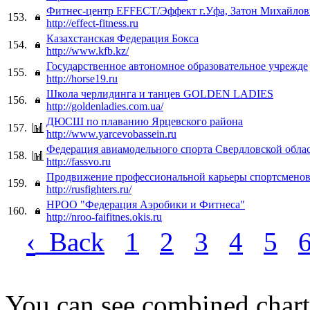
Фитнес-центр EFFECT/Эффект г.Уфа, Затон Михайло
153.
http://effect-fitness.ru
Казахстанская Федерация Бокса
154.
http://www.kfb.kz/
Государственное автономное образовательное учрежде
155.
http://horse19.ru
Школа черлидинга и танцев GOLDEN LADIES
156.
http://goldenladies.com.ua/
ДЮСШ по плаванию Ярцевского района
157.
http://www.yarcevobassein.ru
Федерация авиамодельного спорта Свердловской обла
158.
http://fassvo.ru
Продвижение профессиональной карьеры спортсмено
159.
http://rusfighters.ru/
НРОО "Федерация Аэробики и Фитнеса"
160.
http://nroo-faifitnes.okis.ru
‹
Back
1
2
3
4
5
You can see combined chart