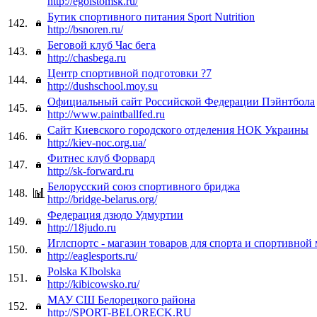
http://egoistomsk.ru/
Бутик спортивного питания Sport Nutrition
142.
http://bsnoren.ru/
Беговой клуб Час бега
143.
http://chasbega.ru
Центр спортивной подготовки ?7
144.
http://dushschool.moy.su
Официальный сайт Российской Федерации Пэйнтбола
145.
http://www.paintballfed.ru
Сайт Киевского городского отделения НОК Украины
146.
http://kiev-noc.org.ua/
Фитнес клуб Форвард
147.
http://sk-forward.ru
Белорусский союз спортивного бриджа
148.
http://bridge-belarus.org/
Федерация дзюдо Удмуртии
149.
http://18judo.ru
Иглспортс - магазин товаров для спорта и спортивно
150.
http://eaglesports.ru/
Polska KIbolska
151.
http://kibicowsko.ru/
МАУ СШ Белорецкого района
152.
http://SPORT-BELORECK.RU