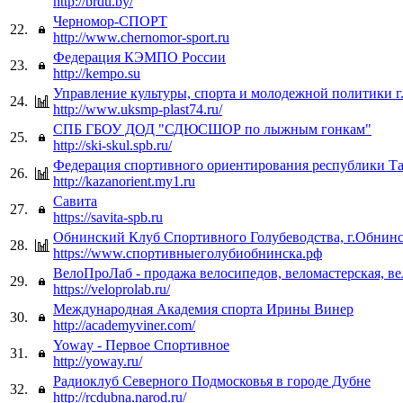
http://brdu.by/
Черномор-СПОРТ
22.
http://www.chernomor-sport.ru
Федерация КЭМПО России
23.
http://kempo.su
Управление культуры, спорта и молодежной политики г
24.
http://www.uksmp-plast74.ru/
СПБ ГБОУ ДОД "СДЮСШОР по лыжным гонкам"
25.
http://ski-skul.spb.ru/
Федерация спортивного ориентирования республики Та
26.
http://kazanorient.my1.ru
Савита
27.
https://savita-spb.ru
Обнинский Клуб Спортивного Голубеводства, г.Обнин
28.
https://www.спортивныеголубиобнинска.рф
ВелоПроЛаб - продажа велосипедов, веломастерская, в
29.
https://veloprolab.ru/
Международная Академия спорта Ирины Винер
30.
http://academyviner.com/
Yoway - Первое Спортивное
31.
http://yoway.ru/
Радиоклуб Северного Подмосковья в городе Дубне
32.
http://rcdubna.narod.ru/