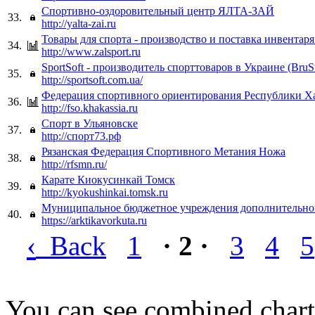
Cпортивно-оздоровительный центр ЯЛТА-ЗАЙ
33.
http://yalta-zai.ru
Товары для спорта - производство и поставка инвентаря
34.
http://www.zalsport.ru
SportSoft - производитель спорттоваров в Украине (BruSt
35.
http://sportsoft.com.ua/
Федерация спортивного ориентирования Республики Х
36.
http://fso.khakassia.ru
Спорт в Ульяновске
37.
http://спорт73.рф
Рязанская Федерация Спортивного Метания Ножа
38.
http://rfsmn.ru/
Карате Киокусинкай Томск
39.
http://kyokushinkai.tomsk.ru
Муниципальное бюджетное учреждения дополнительног
40.
https://arktikavorkuta.ru
‹
Back
1
· 2 ·
3
4
5
You can see combined chart