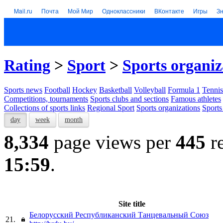
Mail.ru
Почта
Мой Мир
Одноклассники
ВКонтакте
Игры
З
Rating
>
Sport
>
Sports organiz
Sports news
Football
Hockey
Basketball
Volleyball
Formula 1
Tennis
Competitions, tournaments
Sports clubs and sections
Famous athletes
Collections of sports links
Regional Sport
Sports organizations
Sports
day
week
month
8,334
page views per
445
re
15:59
.
Site title
Белорусский Республиканский Танцевальный Союз
21.