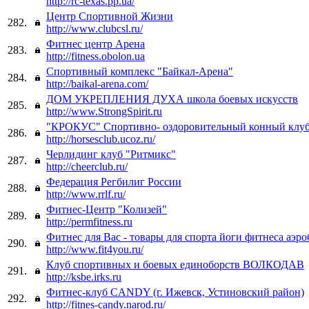
http://rc-texas.pp.ua/
Центр Спортивной Жизни
282.
http://www.clubcsl.ru/
Фитнес центр Арена
283.
http://fitness.obolon.ua
Спортивный комплекс "Байкал-Арена"
284.
http://baikal-arena.com/
ДОМ УКРЕПЛЕНИЯ ДУХА школа боевых искусств
285.
http://www.StrongSpirit.ru
"КРОКУС" Спортивно- оздоровительный конный клу
286.
http://horsesclub.ucoz.ru/
Черлидинг клуб "Ритмикс"
287.
http://cheerclub.ru/
Федерация Регбилиг России
288.
http://www.rrlf.ru/
Фитнес-Центр "Колизей"
289.
http://permfitness.ru
Фитнес для Вас - товары для спорта йоги фитнеса аэр
290.
http://www.fit4you.ru/
Клуб спортивных и боевых единоборств ВОЛКОДАВ
291.
http://ksbe.irks.ru
Фитнес-клуб CANDY (г. Ижевск, Устиновский район)
292.
http://fitnes-candy.narod.ru/