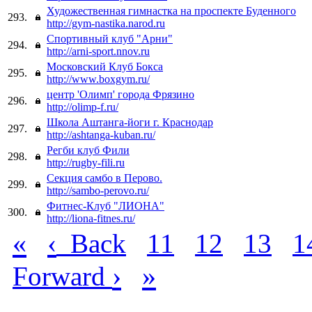
Художественная гимнастка на проспекте Буденного
293.
http://gym-nastika.narod.ru
Спортивный клуб "Арни"
294.
http://arni-sport.nnov.ru
Московский Клуб Бокса
295.
http://www.boxgym.ru/
центр 'Олимп' города Фрязино
296.
http://olimp-f.ru/
Школа Аштанга-йоги г. Краснодар
297.
http://ashtanga-kuban.ru/
Регби клуб Фили
298.
http://rugby-fili.ru
Секция самбо в Перово.
299.
http://sambo-perovo.ru/
Фитнес-Клуб "ЛИОНА"
300.
http://liona-fitnes.ru/
«
‹
Back
11
12
13
1
›
»
Forward