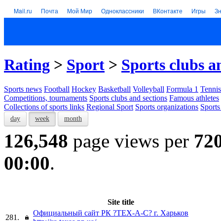
Mail.ru
Почта
Мой Мир
Одноклассники
ВКонтакте
Игры
З
Rating
>
Sport
>
Sports clubs a
Sports news
Football
Hockey
Basketball
Volleyball
Formula 1
Tennis
Competitions, tournaments
Sports clubs and sections
Famous athletes
Collections of sports links
Regional Sport
Sports organizations
Sports
day
week
month
126,548
page views per
72
00:00
.
Site title
Официальный сайт РК ?ТЕХ-А-С? г. Харьков
281.