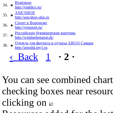
Втаблице
34.
http://vtablice.ru/
ASICSHOE
35.
http://asicshoe.okis.ru
Спорт в Воронеже
36.
http://vrnsport.ru/
Российские букмекерские конторы
37.
http://winlinebetsport.tk/
Одежда для фитнеса и отдыха ARGO Самара
38.
http://argoltd.my1.ru
‹
Back
1
· 2 ·
You can see combined chart
checking boxes near resourc
clicking on