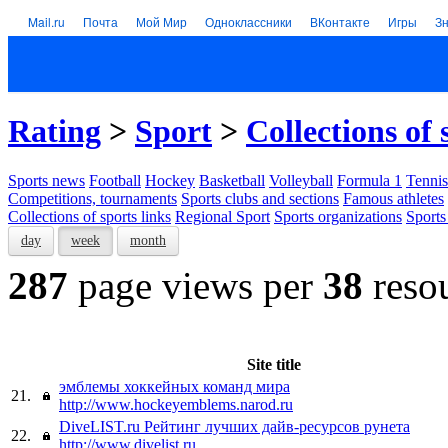
Mail.ru
Почта
Мой Мир
Одноклассники
ВКонтакте
Игры
З
Rating
>
Sport
>
Collections of 
Sports news
Football
Hockey
Basketball
Volleyball
Formula 1
Tennis
Competitions, tournaments
Sports clubs and sections
Famous athletes
Collections of sports links
Regional Sport
Sports organizations
Sports
day
week
month
287
page views per
38
reso
Site title
эмблемы хоккейных команд мира
21.
http://www.hockeyemblems.narod.ru
DiveLIST.ru Рейтинг лучших дайв-ресурсов рунета
22.
http://www.divelist.ru