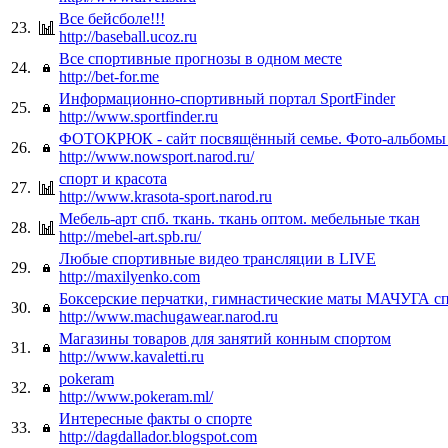
Все бейсболе!!!
23.
http://baseball.ucoz.ru
Все спортивные прогнозы в одном месте
24.
http://bet-for.me
Информационно-спортивный портал SportFinder
25.
http://www.sportfinder.ru
ФОТОКРЮК - сайт посвящённый семье. Фото-альбомы 
26.
http://www.nowsport.narod.ru/
спорт и красота
27.
http://www.krasota-sport.narod.ru
Мебель-арт спб. ткань. ткань оптом. мебельные ткан
28.
http://mebel-art.spb.ru/
Любые спортивные видео трансляции в LIVE
29.
http://maxilyenko.com
Боксерские перчатки, гимнастические маты МАЧУГА с
30.
http://www.machugawear.narod.ru
Магазины товаров для занятий конным спортом
31.
http://www.kavaletti.ru
pokeram
32.
http://www.pokeram.ml/
Интересные факты о спорте
33.
http://dagdallador.blogspot.com