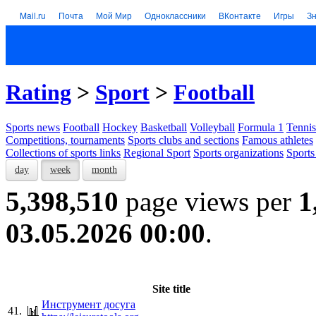
Mail.ru
Почта
Мой Мир
Одноклассники
ВКонтакте
Игры
З
Rating
>
Sport
>
Football
Sports news
Football
Hockey
Basketball
Volleyball
Formula 1
Tennis
Competitions, tournaments
Sports clubs and sections
Famous athletes
Collections of sports links
Regional Sport
Sports organizations
Sports
day
week
month
5,398,510
page views per
1
03.05.2026 00:00
.
Site title
Инструмент досуга
41.