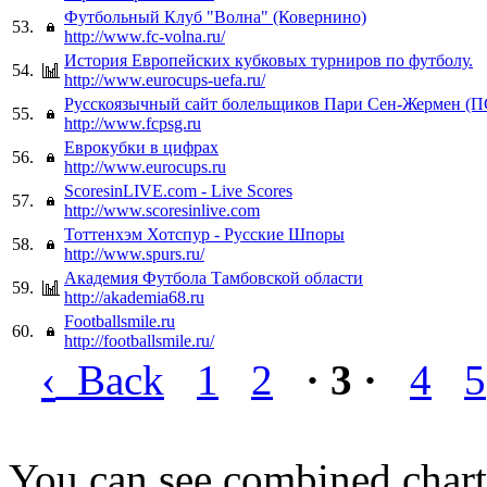
Футбольный Клуб "Волна" (Ковернино)
53.
http://www.fc-volna.ru/
История Европейских кубковых турниров по футболу.
54.
http://www.eurocups-uefa.ru/
Русскоязычный сайт болельщиков Пари Сен-Жермен (
55.
http://www.fcpsg.ru
Еврокубки в цифрах
56.
http://www.eurocups.ru
ScoresinLIVE.com - Live Scores
57.
http://www.scoresinlive.com
Тоттенхэм Хотспур - Русские Шпоры
58.
http://www.spurs.ru/
Академия Футбола Тамбовской области
59.
http://akademia68.ru
Footballsmile.ru
60.
http://footballsmile.ru/
‹
Back
1
2
· 3 ·
4
5
You can see combined chart