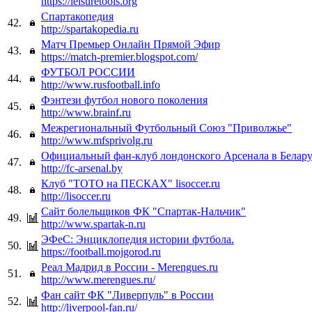
https://leisuretools.org
Спартакопедия
42.
http://spartakopedia.ru
Матч Премьер Онлайн Прямой Эфир
43.
https://match-premier.blogspot.com/
ФУТБОЛ РОССИИ
44.
http://www.rusfootball.info
Фэнтези футбол нового поколения
45.
http://www.brainf.ru
Межрегиональный Футбольный Союз "Приволжье"
46.
http://www.mfsprivolg.ru
Официальный фан-клуб лондонского Арсенала в Белар
47.
http://fc-arsenal.by
Клуб "ТОТО на ПЕСКАХ" lisoccer.ru
48.
http://lisoccer.ru
Сайт болельщиков ФК "Спартак-Нальчик"
49.
http://www.spartak-n.ru
ЭФеС: Энциклопедия истории футбола.
50.
https://football.mojgorod.ru
Реал Мадрид в России - Merengues.ru
51.
http://www.merengues.ru/
Фан сайт ФК "Ливерпуль" в России
52.
http://liverpool-fan.ru/