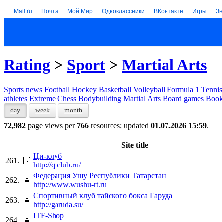
Mail.ru
Почта
Мой Мир
Одноклассники
ВКонтакте
Игры
З
Rating
>
Sport
>
Martial Arts
Sports news
Football
Hockey
Basketball
Volleyball
Formula 1
Tennis
athletes
Extreme
Chess
Bodybuilding
Martial Arts
Board games
Book
day
week
month
72,982
page views per
766
resources; updated
01.07.2026 15:59
.
Site title
Ци-клуб
261.
http://qiclub.ru/
Федерация Ушу Республики Татарстан
262.
http://www.wushu-rt.ru
Спортивный клуб тайского бокса Гаруда
263.
http://garuda.su/
ITF-Shop
264.