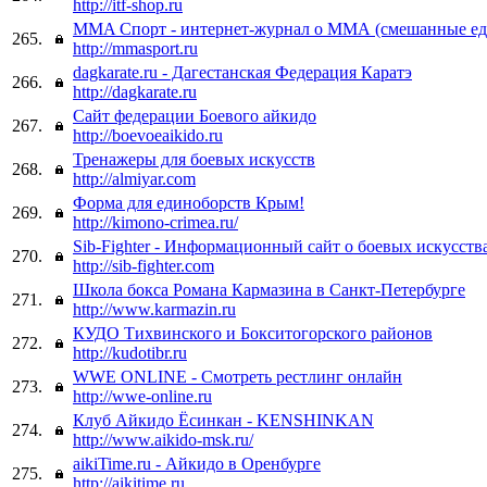
http://itf-shop.ru
MMA Cпорт - интернет-журнал о ММА (смешанные ед
265.
http://mmasport.ru
dagkarate.ru - Дагестанская Федерация Каратэ
266.
http://dagkarate.ru
Сайт федерации Боевого айкидо
267.
http://boevoeaikido.ru
Тренажеры для боевых искусств
268.
http://almiyar.com
Форма для единоборств Крым!
269.
http://kimono-crimea.ru/
Sib-Fighter - Информационный сайт о боевых искусств
270.
http://sib-fighter.com
Школа бокса Романа Кармазина в Санкт-Петербурге
271.
http://www.karmazin.ru
КУДО Тихвинского и Бокситогорского районов
272.
http://kudotibr.ru
WWE ONLINE - Смотреть рестлинг онлайн
273.
http://wwe-online.ru
Клуб Айкидо Ёсинкан - KENSHINKAN
274.
http://www.aikido-msk.ru/
aikiTime.ru - Айкидо в Оренбурге
275.
http://aikitime.ru