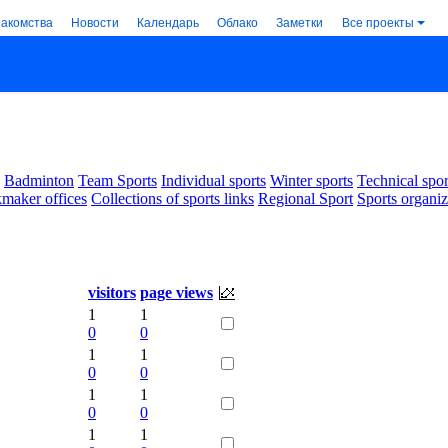
накомства
Новости
Календарь
Облако
Заметки
Все проекты
Badminton
Team Sports
Individual sports
Winter sports
Technical spor
maker offices
Collections of sports links
Regional Sport
Sports organiz
visitors
page views
1
1
0
0
1
1
0
0
1
1
0
0
1
1