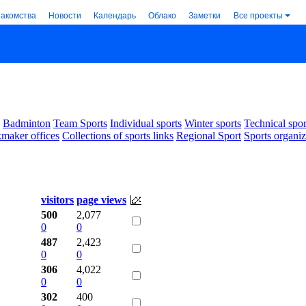
накомства
Новости
Календарь
Облако
Заметки
Все проекты
Badminton
Team Sports
Individual sports
Winter sports
Technical spor
maker offices
Collections of sports links
Regional Sport
Sports organiz
visitors
page views
500
2,077
0
0
487
2,423
0
0
306
4,022
0
0
302
400