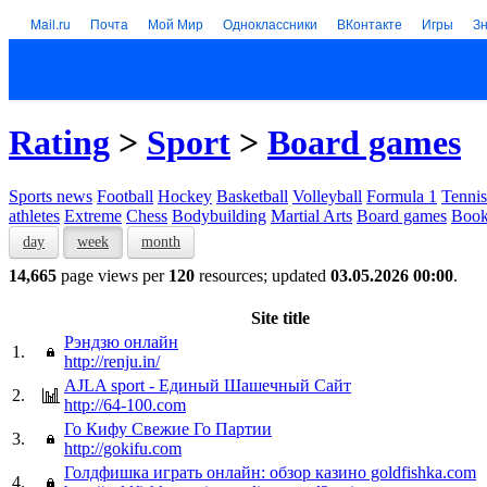
Mail.ru
Почта
Мой Мир
Одноклассники
ВКонтакте
Игры
З
Rating
>
Sport
>
Board games
Sports news
Football
Hockey
Basketball
Volleyball
Formula 1
Tennis
athletes
Extreme
Chess
Bodybuilding
Martial Arts
Board games
Book
day
week
month
14,665
page views per
120
resources; updated
03.05.2026 00:00
.
Site title
Рэндзю онлайн
1.
http://renju.in/
AJLA sport - Единый Шашечный Сайт
2.
http://64-100.com
Го Кифу Cвежие Го Партии
3.
http://gokifu.com
Голдфишка играть онлайн: обзор казино goldfishka.com
4.