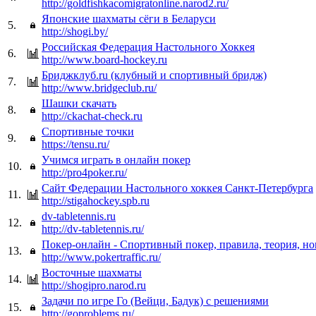
http://goldfishkacomigratonline.narod2.ru/
Японские шахматы сёги в Беларуси
5.
http://shogi.by/
Российская Федерация Настольного Хоккея
6.
http://www.board-hockey.ru
Бриджклуб.ru (клубный и спортивный бридж)
7.
http://www.bridgeclub.ru/
Шашки скачать
8.
http://ckachat-check.ru
Спортивные точки
9.
https://tensu.ru/
Учимся играть в онлайн покер
10.
http://pro4poker.ru/
Сайт Федерации Настольного хоккея Санкт-Петербурга
11.
http://stigahockey.spb.ru
dv-tabletennis.ru
12.
http://dv-tabletennis.ru/
Покер-онлайн - Спортивный покер, правила, теория, но
13.
http://www.pokertraffic.ru/
Восточные шахматы
14.
http://shogipro.narod.ru
Задачи по игре Го (Вейци, Бадук) с решениями
15.
http://goproblems.ru/