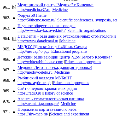
Медицинский центр "Медикс" г.Кинешма
961.
http://medicina37.ru
|
Medicine
Форум 50Theme
962.
http://50theme.ucoz.ru/
|
Scientific conferences, symposia, s
Научное общество кавказоведов
963.
http://www.kavkazoved.info/
|
Scientific organizations
DataDental - база данных русскоязычных стоматологий
964.
http://www.datadental.ru
|
Medicine
МБДОУ ?Детский сад ? 46? г.о. Самара
965.
http://детсад46.рф/
|
Educational programs
Детский развивающий центр ?Дом Белого Кролика?
966.
http://whiterabbithouse.com
|
Educational programs
Медовое Лето - пасека, дающая здоровье!
967.
http://medovoeleto.ru
|
Medicine
Рыбинский колледж МУБиНТ
968.
http://рк-мубинт.рф
|
Educational programs
Сайт о первооткрывателях радио
969.
https://radi0.ru
|
History of science
Аванта - стоматологическая клиника
970.
http://avanta-taganrog.ru/
|
Medicine
Подвижная карта звёздного неба
971.
https://sky-map.ru/
|
Science and experiment