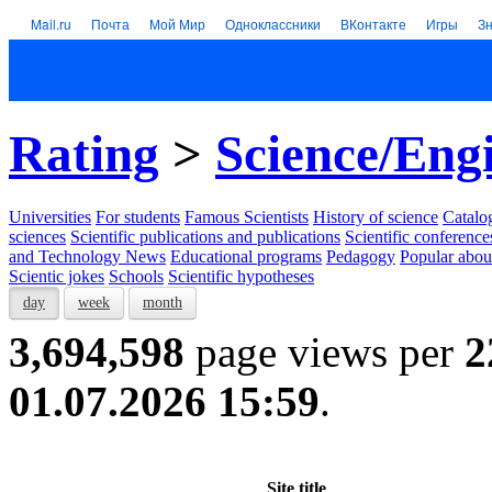
Mail.ru
Почта
Мой Мир
Одноклассники
ВКонтакте
Игры
З
Rating
>
Science/Eng
Universities
For students
Famous Scientists
History of science
Catalog
sciences
Scientific publications and publications
Scientific conference
and Technology News
Educational programs
Pedagogy
Popular abou
Scientic jokes
Schools
Scientific hypotheses
day
week
month
3,694,598
page views per
2
01.07.2026 15:59
.
Site title