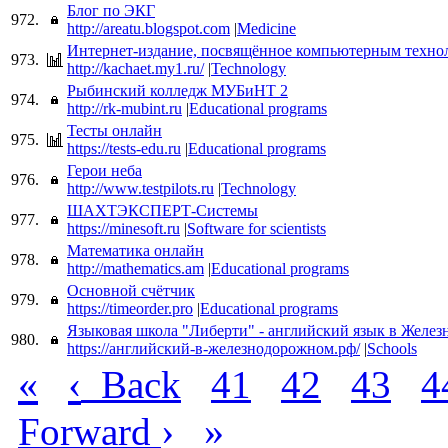
Блог по ЭКГ
972.
http://areatu.blogspot.com
|
Medicine
Интернет-издание, посвящённое компьютерным техно
973.
http://kachaet.my1.ru/
|
Technology
Рыбинский колледж МУБиНТ 2
974.
http://rk-mubint.ru
|
Educational programs
Тесты онлайн
975.
https://tests-edu.ru
|
Educational programs
Герои неба
976.
http://www.testpilots.ru
|
Technology
ШАХТЭКСПЕРТ-Системы
977.
https://minesoft.ru
|
Software for scientists
Математика онлайн
978.
http://mathematics.am
|
Educational programs
Основной счётчик
979.
https://timeorder.pro
|
Educational programs
Языковая школа "Либерти" - английский язык в Желе
980.
https://английский-в-железнодорожном.рф/
|
Schools
«
‹
Back
41
42
43
4
›
»
Forward