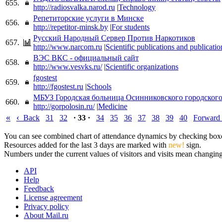
655.
http://radiosvalka.narod.ru
|
Technology
Репетиторские услуги в Минске
656.
http://repetitor-minsk.by
|
For students
Русский Народный Сервер Против Наркотиков
657.
http://www.narcom.ru
|
Scientific publications and publicatio
ВЭС ВКC - официальный сайт
658.
http://www.vesvks.ru/
|
Scientific organizations
fgostest
659.
http://fgostest.ru
|
Schools
МБУЗ Городская больница Осинниковского городского
660.
http://gorpolosin.ru/
|
Medicine
«
‹
Back
31
32
· 33 ·
34
35
36
37
38
39
40
Forward
You can see combined chart of attendance dynamics by checking boxes 
Resources added for the last 3 days are marked with
new!
sign.
Numbers under the current values of visitors and visits mean changings
API
Help
Feedback
License agreement
Privacy policy
About Mail.ru