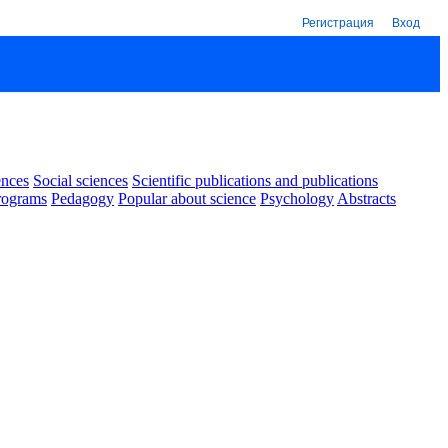
Регистрация
Вход
ences
Social sciences
Scientific publications and publications
rograms
Pedagogy
Popular about science
Psychology
Abstracts