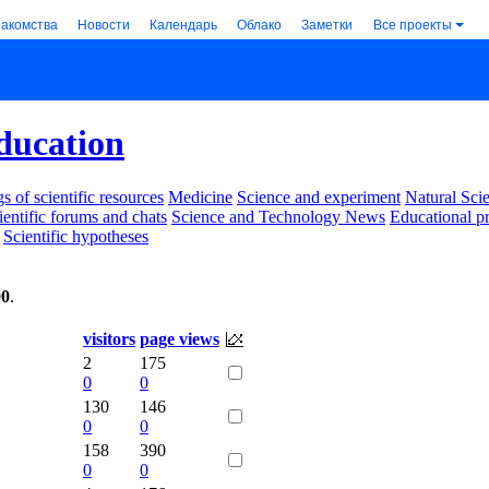
накомства
Новости
Календарь
Облако
Заметки
Все проекты
ducation
s of scientific resources
Medicine
Science and experiment
Natural Sci
ientific forums and chats
Science and Technology News
Educational p
Scientific hypotheses
00
.
visitors
page views
2
175
0
0
130
146
0
0
158
390
0
0