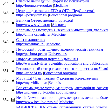
Спасите наши души : форум по психиатрии
644.
http://forum.savesoul.ru
|
Medicine
Центр подготовки к ЕГЭ и ОГЭ "ПедСистема"
645.
https://pedsystem.ru/
|
Educational programs
Великая Отечественная под водой
646.
http://www.sovboat.ru
|
Abstracts
Капсулы для похудения, лечения импотенции, увеличе
647.
http://china-capsula.ru
|
Medicine
Сайт о животных
648.
http://liveanimal.ru
|
Medicine
Печорский промышленно-экономический техникум
649.
http://pechora-pet.ru
|
Universities
Информационный портал Адыги.RU
650.
http://www.adygi.ru
|
Scientific publications and publications
Региональный центр технического творчества по Челя
651.
https://robo74.ru/
|
Educational programs
MySvitLit / Сайт Тетяни Федорiвни Кричфалушiй
652.
http://mysvitlit.at.ua/
|
Schools
Все схемы здесь: метро, маршруты, автомобили, элект
653.
https://schems.ru
|
Popular about science
Health-News.ru энциклопедия, лекарства, лечение, бол
654.
http://www.health-news.ru/
|
Medicine
РАДИОСВАЛКА: схемы, справочники, статьи, советы