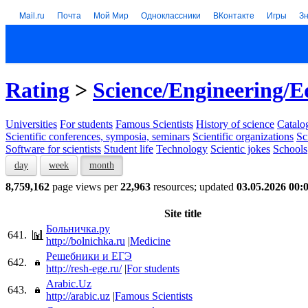
Mail.ru
Почта
Мой Мир
Одноклассники
ВКонтакте
Игры
З
Rating
>
Science/Engineering/E
Universities
For students
Famous Scientists
History of science
Catalog
Scientific conferences, symposia, seminars
Scientific organizations
Sc
Software for scientists
Student life
Technology
Scientic jokes
Schools
day
week
month
8,759,162
page views per
22,963
resources; updated
03.05.2026 00:
Site title
Больничка.ру
641.
http://bolnichka.ru
|
Medicine
Решебники и ЕГЭ
642.
http://resh-ege.ru/
|
For students
Arabic.Uz
643.
http://arabic.uz
|
Famous Scientists