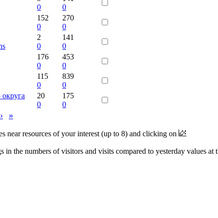
0
0
152
270
0
0
2
141
ns
0
0
176
453
0
0
115
839
0
0
 округа
20
175
0
0
›
»
near resources of your interest (up to 8) and clicking on
 in the numbers of visitors and visits compared to yesterday values at 