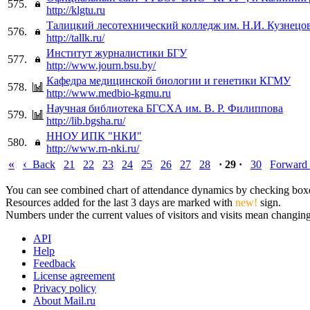
575.
http://klgtu.ru
Талицкий лесотехнический колледж им. Н.И. Кузнецо
576.
http://tallk.ru/
Институт журналистики БГУ
577.
http://www.journ.bsu.by/
Кафедра медицинской биологии и генетики КГМУ
578.
http://www.medbio-kgmu.ru
Научная библиотека БГСХА им. В. Р. Филиппова
579.
http://lib.bgsha.ru/
ННОУ ИПК "НКИ"
580.
http://www.rn-nki.ru/
«
‹
Back
21
22
23
24
25
26
27
28
· 29 ·
30
Forward
You can see combined chart of attendance dynamics by checking boxes 
Resources added for the last 3 days are marked with
new!
sign.
Numbers under the current values of visitors and visits mean changings
API
Help
Feedback
License agreement
Privacy policy
About Mail.ru