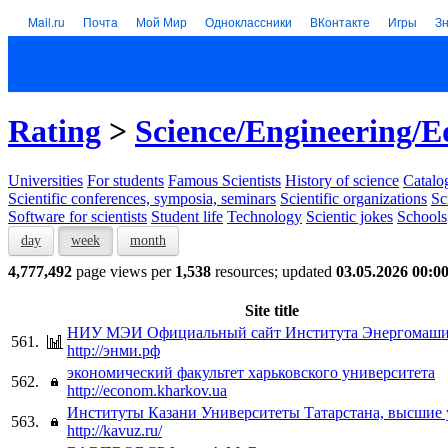
Mail.ru
Почта
Мой Мир
Одноклассники
ВКонтакте
Игры
З
Rating
>
Science/Engineering/E
Universities
For students
Famous Scientists
History of science
Catalog
Scientific conferences, symposia, seminars
Scientific organizations
Sc
Software for scientists
Student life
Technology
Scientic jokes
Schools
day
week
month
4,777,492
page views per
1,538
resources; updated
03.05.2026 00:0
Site title
НИУ МЭИ Официальный сайт Института Энергомаши
561.
http://энми.рф
экономический факультет харьковского университета
562.
http://econom.kharkov.ua
Институты Казани Университеты Татарстана, высшие 
563.
http://kavuz.ru/