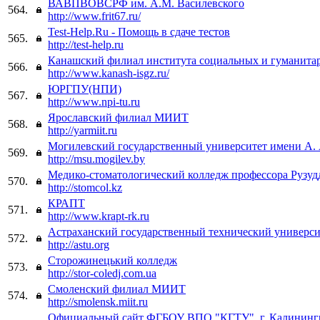
ВАВПВОВСРФ им. А.М. Василевского
564.
http://www.frit67.ru/
Test-Help.Ru - Помощь в сдаче тестов
565.
http://test-help.ru
Канашский филиал института социальных и гуманита
566.
http://www.kanash-isgz.ru/
ЮРГПУ(НПИ)
567.
http://www.npi-tu.ru
Ярославский филиал МИИТ
568.
http://yarmiit.ru
Могилевский государственный университет имени А. 
569.
http://msu.mogilev.by
Медико-стоматологический колледж профессора Рузуд
570.
http://stomcol.kz
КРАПТ
571.
http://www.krapt-rk.ru
Астраханский государственный технический универси
572.
http://astu.org
Сторожинецький колледж
573.
http://stor-coledj.com.ua
Смоленский филиал МИИТ
574.
http://smolensk.miit.ru
Официальный сайт ФГБОУ ВПО "КГТУ", г. Калининг