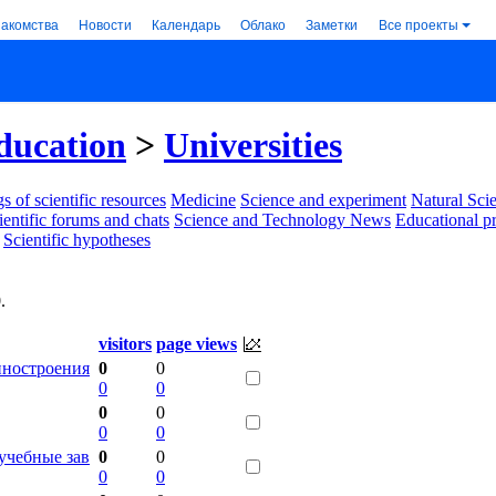
накомства
Новости
Календарь
Облако
Заметки
Все проекты
ducation
>
Universities
s of scientific resources
Medicine
Science and experiment
Natural Sci
ientific forums and chats
Science and Technology News
Educational p
Scientific hypotheses
0
.
visitors
page views
ностроения
0
0
0
0
0
0
0
0
учебные зав
0
0
0
0