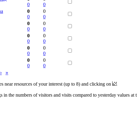
0
0
ва
0
0
0
0
0
0
0
0
0
0
0
0
0
0
0
0
0
0
0
0
›
»
near resources of your interest (up to 8) and clicking on
 in the numbers of visitors and visits compared to yesterday values at 