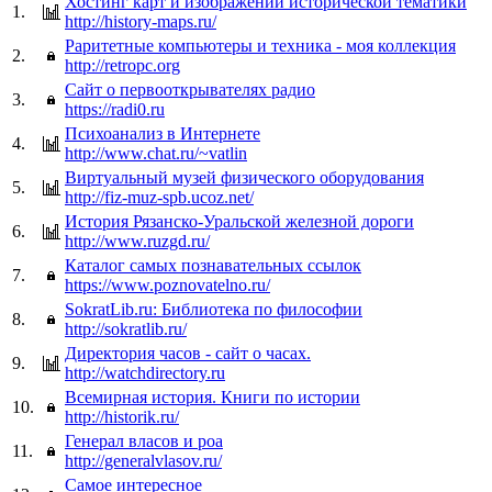
Хостинг карт и изображений исторической тематики
1.
http://history-maps.ru/
Раритетные компьютеры и техника - моя коллекция
2.
http://retropc.org
Сайт о первооткрывателях радио
3.
https://radi0.ru
Психоанализ в Интернете
4.
http://www.chat.ru/~vatlin
Виртуальный музей физического оборудования
5.
http://fiz-muz-spb.ucoz.net/
История Рязанско-Уральской железной дороги
6.
http://www.ruzgd.ru/
Каталог самых познавательных ссылок
7.
https://www.poznovatelno.ru/
SokratLib.ru: Библиотека по философии
8.
http://sokratlib.ru/
Директория часов - сайт о часах.
9.
http://watchdirectory.ru
Всемирная история. Книги по истории
10.
http://historik.ru/
Генерал власов и роа
11.
http://generalvlasov.ru/
Самое интересное