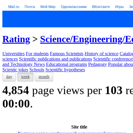
Mail.ru
Почта
Мой Мир
Одноклассники
ВКонтакте
Игры
З
Rating
>
Science/Engineering/E
Universities
For students
Famous Scientists
History of science
Catalog
sciences
Scientific publications and publications
Scientific conference
and Technology News
Educational programs
Pedagogy
Popular abou
Scientic jokes
Schools
Scientific hypotheses
day
week
month
4,854
page views per
103
re
00:00
.
Site title