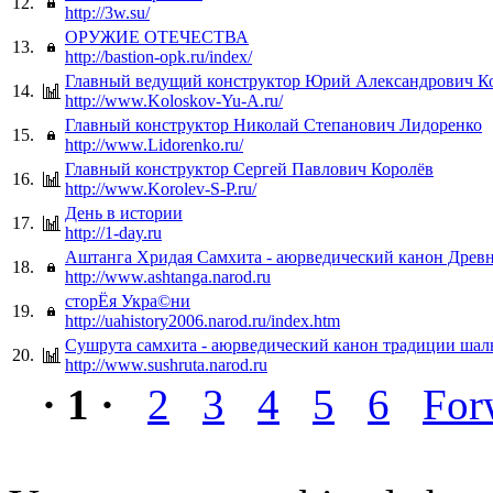
12.
http://3w.su/
ОРУЖИЕ ОТЕЧЕСТВА
13.
http://bastion-opk.ru/index/
Главный ведущий конструктор Юрий Александрович К
14.
http://www.Koloskov-Yu-A.ru/
Главный конструктор Николай Степанович Лидоренко
15.
http://www.Lidorenko.ru/
Главный конструктор Сергей Павлович Королёв
16.
http://www.Korolev-S-P.ru/
День в истории
17.
http://1-day.ru
Аштанга Хридая Самхита - аюрведический канон Древ
18.
http://www.ashtanga.narod.ru
сторЁя Укра©ни
19.
http://uahistory2006.narod.ru/index.htm
Сушрута самхита - аюрведический канон традиции шал
20.
http://www.sushruta.narod.ru
· 1 ·
2
3
4
5
6
For