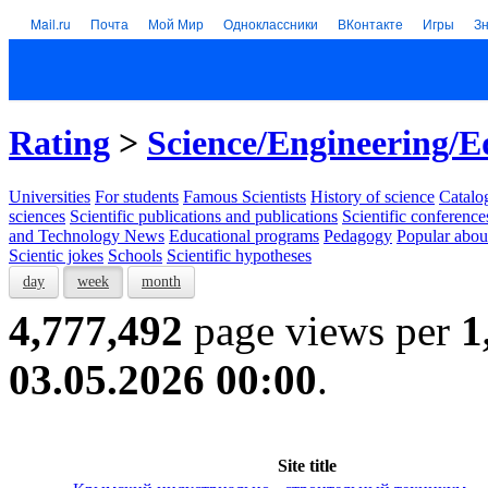
Mail.ru
Почта
Мой Мир
Одноклассники
ВКонтакте
Игры
З
Rating
>
Science/Engineering/E
Universities
For students
Famous Scientists
History of science
Catalog
sciences
Scientific publications and publications
Scientific conference
and Technology News
Educational programs
Pedagogy
Popular abou
Scientic jokes
Schools
Scientific hypotheses
day
week
month
4,777,492
page views per
1
03.05.2026 00:00
.
Site title