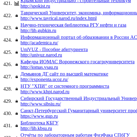
Крымский индустриально - строительный техникум
421.
http://spokist.ru
Таврический Университет, экономика, информационн
422.
http://www.tavrical.narod.ru/index.html
Научно-техническая библиотека РГУ нефти и газа
423.
http://lib.gubkin.ru
Информационный портал об образовании в России
424.
http://academica.ru/
UniVUZ - Пособие абитуриента
425.
http://univuz.narod.ru
Кафедра ИОМАС Воронежского госагроуниверситета
426.
http://iomas.vsau.ru
Демьянов ДГ сайт по высшей математике
427.
http://exponenta.ucoz.ru/
НТУ "ХПИ" от системного программиста
428.
http://www.khpi.narod.ru
Сибирский Государственный Индустриальный Универ
429.
http://www.sibsiu.ru/
Санкт-Петербургский Гуманитарный университет про
430.
https://www.gup.ru
Библиотека КБГУ
431.
http://lib.kbsu.ru
Отчёты по лабораторным работам ФизФака СПбГУ