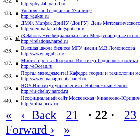
432.
http://physlab.narod.ru
Ульновское Гвадейское Училище
433.
http://guktu.ru
ДМФ. Матфак ДонНУ (ДонГУ). День Математического
434.
http://denmatfaka.blogspot.com/
iRelations-Неофициальный сайт Международные отно
435.
http://irelations.narod.ru
Высшая школа бизнеса МГУ имени М.В.Ломоносова
436.
http://www.mgubs.ru/
Министерство Обороны: Институт Радиоэлектроники
437.
http://eOcean.ru
Портал менеджмента! Кафедра теории и технологии м
438.
http://www.managment.aaanet.ru
НОУ Институт управления г. Набережные Челны
439.
http://iu-chelny.narod.ru
Неофициальный сайт Московская Финансово-Юридич
440.
http://mfua.ucoz.ru
«
‹
Back
21
· 22 ·
23
›
»
Forward