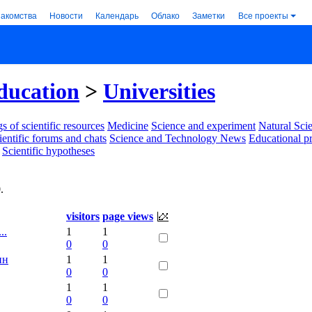
накомства
Новости
Календарь
Облако
Заметки
Все проекты
ducation
>
Universities
s of scientific resources
Medicine
Science and experiment
Natural Sci
ientific forums and chats
Science and Technology News
Educational p
Scientific hypotheses
0
.
visitors
page views
..
1
1
0
0
ин
1
1
0
0
1
1
0
0