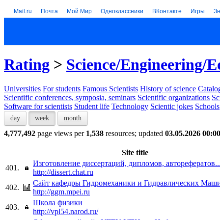
Mail.ru
Почта
Мой Мир
Одноклассники
ВКонтакте
Игры
З
Rating
>
Science/Engineering/E
Universities
For students
Famous Scientists
History of science
Catalog
Scientific conferences, symposia, seminars
Scientific organizations
Sc
Software for scientists
Student life
Technology
Scientic jokes
Schools
day
week
month
4,777,492
page views per
1,538
resources; updated
03.05.2026 00:0
Site title
Изготовление диссертаций, дипломов, авторефератов...
401.
http://dissert.chat.ru
Сайт кафедры Гидромеханики и Гидравлических Маш
402.
http://ggm.mpei.ru
Школа физики
403.
http://vpl54.narod.ru/