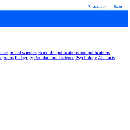
Регистрация
Вход
ences
Social sciences
Scientific publications and publications
rograms
Pedagogy
Popular about science
Psychology
Abstracts