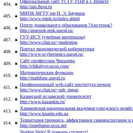
Официальный сайт УГТУ-УПИ в г. Ирбите
404.
http://upi.fhost.ru
МИПК МГТУ им Н. Э. Баумана
405.
http://www.mipk.ru/index.shtml
Центр дошкольного образования ?Аистенок?
406.
http://aistenok-msk.narod.ru/
ГУУ-ИСУ (учебные материалы)
407.
http://www.chat.ru/~studentisu
Портал экономической кибернетики
408.
http://www.ecybernetics.narod.ru/
Сайт профессора Чикалева
409.
http://chikalyov.ucoz.com/
Математические функции
410.
http://mathfunc.narod.ru
Неофициальный web-сайт института печати
411.
http://www.chat.ru/~spb_mgup
Казанский исламский университет
412.
http://www.kazankiu.ru/
Харьковская национальная академия городского хозяйс
413.
http://www.kname.edu.ua
Территория тренинга, эффективное самовоспитание и
414.
http://uspehatop.ucoz.net
Student Help! В помощь студенту!