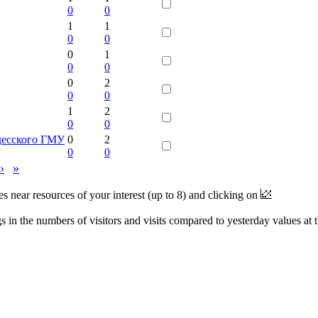
0
0
1
1
0
0
0
1
0
0
0
2
0
0
1
2
0
0
десского ГМУ
0
2
0
0
›
»
near resources of your interest (up to 8) and clicking on
 in the numbers of visitors and visits compared to yesterday values at 