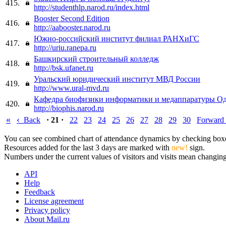
415.
http://studenthlp.narod.ru/index.html
Booster Second Edition
416.
http://aabooster.narod.ru
Южно-российский институт филиал РАНХиГС
417.
http://uriu.ranepa.ru
Башкирский строительный колледж
418.
http://bsk.ufanet.ru
Уральский юридический институт МВД России
419.
http://www.ural-mvd.ru
Кафедра биофизики информатики и медаппаратуры О
420.
http://biophis.narod.ru
«
‹
Back
· 21 ·
22
23
24
25
26
27
28
29
30
Forward
You can see combined chart of attendance dynamics by checking boxes 
Resources added for the last 3 days are marked with
new!
sign.
Numbers under the current values of visitors and visits mean changings
API
Help
Feedback
License agreement
Privacy policy
About Mail.ru