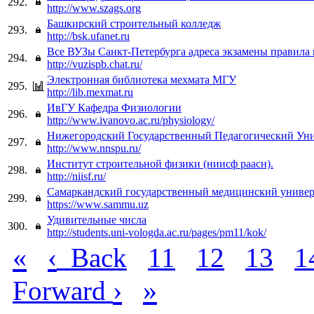
292.
http://www.szags.org
Башкирский строительный колледж
293.
http://bsk.ufanet.ru
Все ВУЗы Санкт-Петербурга адреса экзамены правила
294.
http://vuzispb.chat.ru/
Электронная библиотека мехмата МГУ
295.
http://lib.mexmat.ru
ИвГУ Кафедра Физиологии
296.
http://www.ivanovo.ac.ru/physiology/
Нижегородский Государственный Педагогический Уни
297.
http://www.nnspu.ru/
Институт строительной физики (ниисф раасн).
298.
http://niisf.ru/
Самаркандский государственный медицинский универ
299.
https://www.sammu.uz
Удивительные числа
300.
http://students.uni-vologda.ac.ru/pages/pm11/kok/
«
‹
Back
11
12
13
1
›
»
Forward