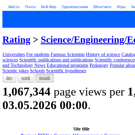
Mail.ru
Почта
Мой Мир
Одноклассники
ВКонтакте
Игры
З
Rating
>
Science/Engineering/E
Universities
For students
Famous Scientists
History of science
Catalog
sciences
Scientific publications and publications
Scientific conference
and Technology News
Educational programs
Pedagogy
Popular abou
Scientic jokes
Schools
Scientific hypotheses
day
week
month
1,067,344
page views per
1
03.05.2026 00:00
.
Site title