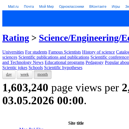
Mail.ru
Почта
Мой Мир
Одноклассники
ВКонтакте
Игры
З
Rating
>
Science/Engineering/E
Universities
For students
Famous Scientists
History of science
Catalog
sciences
Scientific publications and publications
Scientific conference
and Technology News
Educational programs
Pedagogy
Popular abou
Scientic jokes
Schools
Scientific hypotheses
day
week
month
1,603,240
page views per
2
03.05.2026 00:00
.
Site title