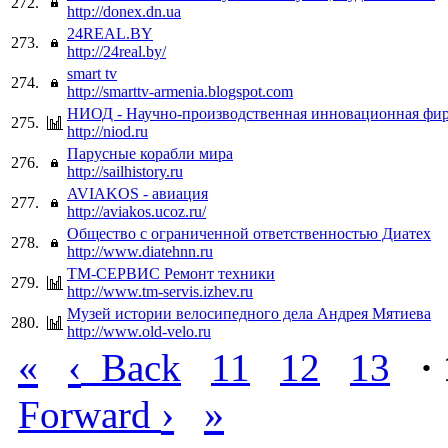
272.
http://donex.dn.ua
24REAL.BY
273.
http://24real.by/
smart tv
274.
http://smarttv-armenia.blogspot.com
НИОД - Научно-производственная инновационная фи
275.
http://niod.ru
Парусные корабли мира
276.
http://sailhistory.ru
AVIAKOS - авиация
277.
http://aviakos.ucoz.ru/
Общество с ограниченной ответственностью Диатех
278.
http://www.diatehnn.ru
ТМ-СЕРВИС Ремонт техники
279.
http://www.tm-servis.izhev.ru
Музей истории велосипедного дела Андрея Мятиева
280.
http://www.old-velo.ru
«
‹
Back
11
12
13
·
›
»
Forward