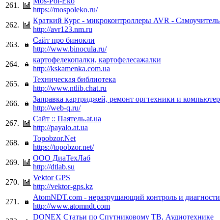
Mos-Pol-Eko
261.
https://mospoleko.ru/
Краткий Курс - микроконтроллеры AVR - Самоучитель 
262.
http://avr123.nm.ru
Сайт про бинокли
263.
http://www.binocula.ru/
картофелекопалки, картофелесажалки
264.
http://kskamenka.com.ua
Техническая библиотека
265.
http://www.ntlib.chat.ru
Заправка картриджей, ремонт оргтехники и компьютер
266.
http://web-q.ru/
Сайт :: Паятель.at.ua
267.
http://payalo.at.ua
Topobzor.Net
268.
https://topobzor.net/
ООО ДиаТехЛаб
269.
http://dtlab.su
Vektor GPS
270.
http://vektor-gps.kz
AtomNDT.com - неразрушающий контроль и диагност
271.
http://www.atomndt.com
DONEX Статьи по Спутниковому ТВ, Аудиотехнике