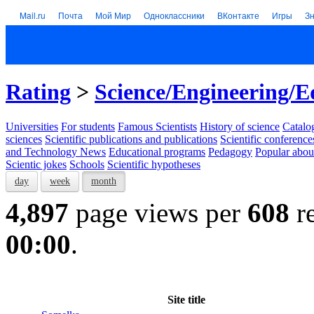
Mail.ru
Почта
Мой Мир
Одноклассники
ВКонтакте
Игры
З
Rating
>
Science/Engineering/E
Universities
For students
Famous Scientists
History of science
Catalog
sciences
Scientific publications and publications
Scientific conference
and Technology News
Educational programs
Pedagogy
Popular abou
Scientic jokes
Schools
Scientific hypotheses
day
week
month
4,897
page views per
608
re
00:00
.
Site title