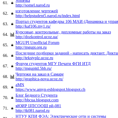
Somelka
61.
http://somel.narod.ru
изготовление чертежей
62.
http://helpstudent5.narod.ru/index.html
Портал студентов кафедры 106 МАИ (Динамика и упра
63.
http://kaf106.my1.ru/
Курсовые, контрольные, дипломные работы на заказ
64.
http://dozkontrol.ucoz.ua/
MGUPI Unofficial Forum
65.
http://mgupi.org.ru
Последние подборки заданий - написать диктант. Дикта
66.
http://tekstyplz.ucoz.ru
Форум студентов МГУ Печати ФГИ ИТД
67.
http://mgupitd.5bb.ru/
Чертежи на заказ в Самаре
68.
http://graphica-nova.ucoz.ru/
aMN
69.
https://www.amyn-esblogspot.blogspot.ch
Блог Бедного Студента
70.
http://bbcua.blogspot.com
яЮИР ЦПСООШ рй-081
71.
http://tk081.narod.ru
НТУУ КПИ ФЭА: Электрические сети и системы