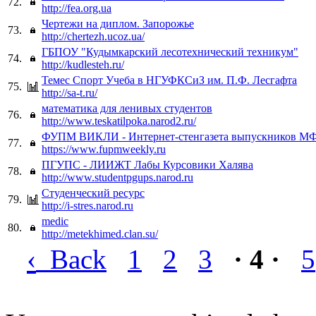
72.
http://fea.org.ua
Чертежи на диплом. Запорожье
73.
http://chertezh.ucoz.ua/
ГБПОУ "Кудымкарский лесотехнический техникум"
74.
http://kudlesteh.ru/
Темес Спорт Учеба в НГУФКСиЗ им. П.Ф. Лесгафта
75.
http://sa-t.ru/
математика для ленивых студентов
76.
http://www.teskatilpoka.narod2.ru/
ФУПМ ВИКЛИ - Интернет-стенгазета выпускников М
77.
https://www.fupmweekly.ru
ПГУПС - ЛИИЖТ Лабы Курсовики Халява
78.
http://www.studentpgups.narod.ru
Студенческий ресурс
79.
http://i-stres.narod.ru
medic
80.
http://metekhimed.clan.su/
‹
Back
1
2
3
· 4 ·
5