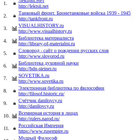
Лекции.Нет
1.
http://lektsii.net
Танковый фронт. Бронетанковые войска 1939 - 1945
2.
http://tankfront.ru
VISUALHISTORY.ru
3.
http://www.visualhistory.ru
Библиотека материалиста
4.
http://library-of-materialist.ru
Словород - сайт о рождении русских слов
5.
http://www.slovorod.ru
Библиотека духовной науки
6.
http://bdn-steiner.ru
SOVETIKA.ru
7.
http://www.sovetika.ru
Электронная библиотека по философии
8.
http://filosof.historic.ru/
Счётчик danilovcy.ru
9.
http://danilovcy.ru
Всемирная история в лицах
10.
http://rulers.narod.ru/
Российская Империя
11.
https://www.rusempire.ru
Мудрый Философ