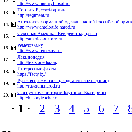
12.
http://www.mudriyfilosof.ru
История Русской армии
13.
http://regiment.ru
Антология форменной одежды частей Российской арми
14.
http://www.antologifo.narod.ru
Cеверная Америка. Век девятнадцатый
15.
http://america-xix.org.ru
Ремезовы.Ру
16.
http://www.remezovi.ru
Лекциопедия
17.
http://lektsiopedia.org
Интересные факты
18.
https://facty.by/
Русская грамматика (академическое издание)
19.
http://rusgram.narod.ru
Сайт учителя истории Баутиной Екатерины
20.
http://historyteacher.ru
· 1 ·
2
3
4
5
6
7