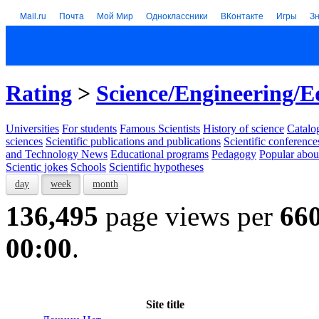
Mail.ru
Почта
Мой Мир
Одноклассники
ВКонтакте
Игры
З
Rating
>
Science/Engineering/E
Universities
For students
Famous Scientists
History of science
Catalog
sciences
Scientific publications and publications
Scientific conference
and Technology News
Educational programs
Pedagogy
Popular abou
Scientic jokes
Schools
Scientific hypotheses
day
week
month
136,495
page views per
66
00:00
.
Site title