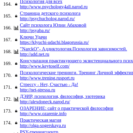
Психология для всех
164.
http://www.psychology4all.narod.ru
Страница детского психолога
165.
http://psychucholog.narod.ru/
Сайт психолога Юлии Абаховой
166.
http://psyaba.ru/
Ключи Удачи
167.
https://klyuchi-udachi.blagorussia.ru/
"NarckO"- Аддиктология.Психология зависимостей.
168.
http://add.net.ru
Консультация практикующего экзистенциального псих
169.
http://www.keytoself.com/
Психологические тренинги. Тренинг Личной эффекти
170.
http://www.trening.rusport.ru
Стрессу - Нет, Счастью - Да!
171.
http://net-stressu.ru
ДЭИР, психология, философия, эзотерика
172.
http://alexdoneck.narod.ru/
ОЗАРЕНИЕ: сайт о практической философии
173.
http://www.ozarenie.info
Практическая магия
174.
http://olga-sogerskaya.ru
PSY-тренингцентр