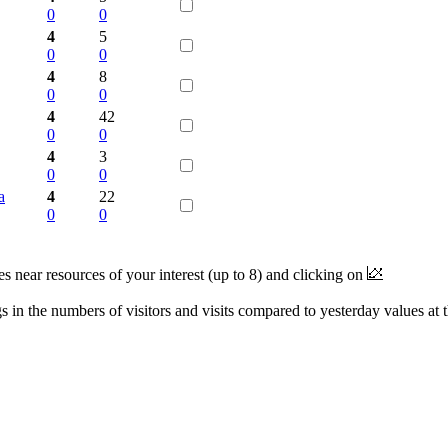
0
0
4
5
0
0
4
8
0
0
4
42
0
0
4
3
0
0
а
4
22
0
0
near resources of your interest (up to 8) and clicking on
 in the numbers of visitors and visits compared to yesterday values at 