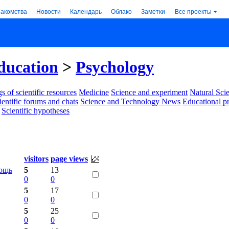
накомства
Новости
Календарь
Облако
Заметки
Все проекты
ducation
>
Psychology
s of scientific resources
Medicine
Science and experiment
Natural Sci
ientific forums and chats
Science and Technology News
Educational p
Scientific hypotheses
visitors
page views
мощь
5
13
0
0
5
17
0
0
5
25
0
0