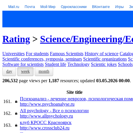
Mail.ru
Почта
Мой Мир
Одноклассники
ВКонтакте
Игры
З
Rating
>
Science/Engineering/E
Universities
For students
Famous Scientists
History of science
Catalog
Scientific conferences, symposia, seminars
Scientific organizations
Sc
Software for scientists
Student life
Technology
Scientic jokes
Schools
day
week
month
206,532
page views per
1,187
resources; updated
03.05.2026 00:00
.
Site title
Психоанализ - лечение неврозов, психологическая по
161.
http://www.psychoanalyse.ru
All psychology - Все о психологии
162.
http://www.allpsychology.ru
клуб КРОСС Красноярск
163.
http://www.crossclub24.ru