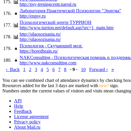
175.
http://psy-treningcentr.narod.ru
Лаборатория Практической Психологии "Энигма"
176.
http://enpsy.ru
Психологический центр ТУРРИОН
177.
http://www.turrion.net/default.asp?src=1_main.htm
http://silaosoznania.ru/
178.
http://silaosoznania.ru/
Психология - Скучающий мозг.
179.
https://boredbrain.ru/
NAKConsulting - Психологическая помощь и поддержк
180.
http://www.nakconsulting.com
‹
›
»
Back
1
2
3
4
5
6
7
8
· 9 ·
10
Forward
You can see combined chart of attendance dynamics by checking boxes 
Resources added for the last 3 days are marked with
new!
sign.
Numbers under the current values of visitors and visits mean changings
API
Help
Feedback
License agreement
Privacy policy
About Mail.ru